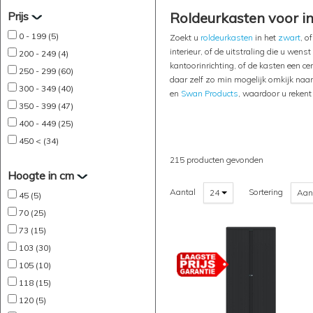
Prijs
Roldeurkasten voor i
0 - 199 (5)
Zoekt u
roldeurkasten
in het
zwart
, o
interieur, of de uitstraling die u wens
200 - 249 (4)
kantoorinrichting, of de kasten een ce
250 - 299 (60)
daar zelf zo min mogelijk omkijk naar
300 - 349 (40)
en
Swan Products
, waardoor u rekent
350 - 399 (47)
400 - 449 (25)
450 < (34)
215 producten gevonden
Hoogte in cm
Aantal
Sortering
24
Aan
45 (5)
70 (25)
73 (15)
103 (30)
105 (10)
118 (15)
120 (5)