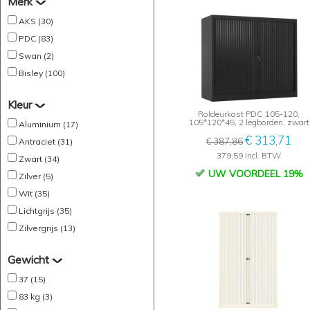
Merk
AKS (30)
PDC (83)
Swan (2)
Bisley (100)
Kleur
Roldeurkast PDC 105-120,
105*120*45, 2 legborden, zwart
Aluminium (17)
€ 313,71
€ 387,86
Antraciet (31)
379,59 incl. BTW
Zwart (34)
UW VOORDEEL 19%
Zilver (5)
Wit (35)
Lichtgrijs (35)
Zilvergrijs (13)
Gewicht
37 (15)
83 kg (3)