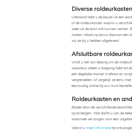
Diverse roldeurkaste
Uiteraard hebt u de keuze uit een aan
of de roldeurkasten waarin u verschi
weer uit de kast wilt kunnen nemen. 
maken. Maak op basis daarvan een ke
wij ze bij u hebben afgeleverd.
Afsluitbare roldeurka
Vindt u het van belang om de roldeurk
waardoor alleen u toegang hebt tot de 
een degelijke manier in elkaar en zor
vergrendelen, of vergelijk ze eens met
eenvoudig online bij ons kunt bestelle
Roldeurkasten en and
Blader door de verschillende beschik
op te bergen. Wat dacht u van de be
waarmee we zorgen voor een uitgebre
Wenst u
meer informatie
te ontvangen