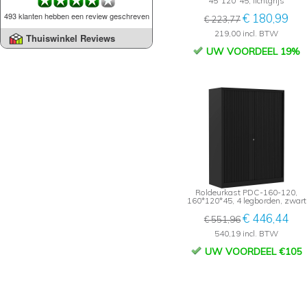
45*120*45, lichtgrijs
493 klanten hebben een review geschreven
€ 180,99
€ 223,77
219,00 incl. BTW
Thuiswinkel Reviews
UW VOORDEEL 19%
Roldeurkast PDC-160-120,
160*120*45, 4 legborden, zwart
€ 446,44
€ 551,96
540,19 incl. BTW
UW VOORDEEL €105