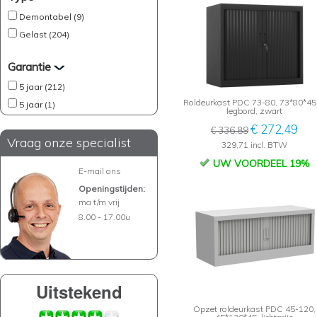
Demontabel (9)
Gelast (204)
Garantie
5 jaar (212)
Roldeurkast PDC 73-80, 73*80*45
5 jaar (1)
legbord, zwart
€ 272,49
€ 336,89
Vraag onze specialist
329,71 incl. BTW
UW VOORDEEL 19%
E-mail ons
Openingstijden:
ma t/m vrij
8.00 - 17.00u
Uitstekend
Opzet roldeurkast PDC 45-120,