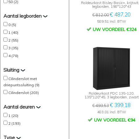
50 (2)
Roldeurkast Bisley Basic+, krijtwit
legborden, 198*120*43
€ 487,20
€ 812,00
Aantal legborden
589,51 incl. BTW
0 (5)
UW VOORDEEL €324
1 (40)
2 (55)
3 (35)
4 (78)
Sluiting
Cilinderslot met
driepuntssluiting (9)
Cilinderslot (203)
Roldeurkast PDC 135-120,
135*120*45, 3 legborden, zwart
€ 399,18
€ 493,53
Aantal deuren
483,01 incl. BTW
1 (20)
UW VOORDEEL €94
2 (193)
Type