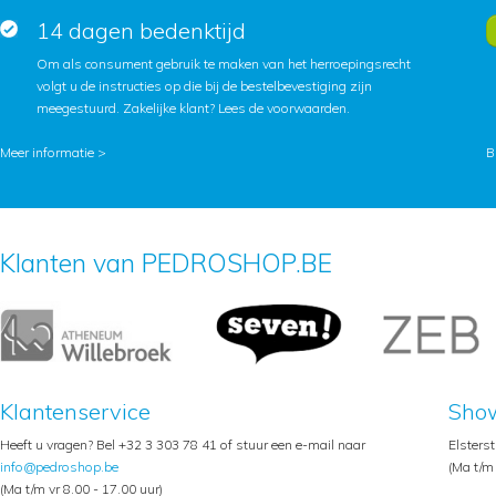
14 dagen bedenktijd
Om als consument gebruik te maken van het herroepingsrecht
volgt u de instructies op die bij de bestelbevestiging zijn
meegestuurd. Zakelijke klant?
Lees de voorwaarden
.
Meer informatie >
B
Klanten van PEDROSHOP.BE
Klantenservice
Sho
Heeft u vragen? Bel +32 3 303 78 41 of stuur een e-mail naar
Elsters
info@pedroshop.be
(Ma t/m 
(Ma t/m vr 8.00 - 17.00 uur)