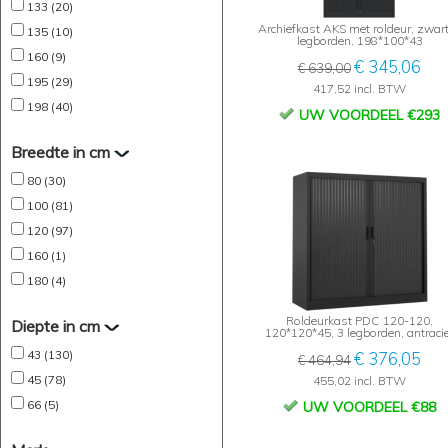
133 (20)
Archiefkast AKS met roldeur, zwart
135 (10)
legborden, 198*100*43
160 (9)
€ 345,06
€ 639,00
195 (29)
417,52 incl. BTW
198 (40)
UW VOORDEEL €293
Breedte in cm
80 (30)
100 (81)
120 (97)
160 (1)
180 (4)
Roldeurkast PDC 120-120,
Diepte in cm
120*120*45, 3 legborden, antraci
43 (130)
€ 376,05
€ 464,94
45 (78)
455,02 incl. BTW
66 (5)
UW VOORDEEL €88