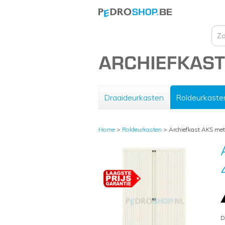
Draaideurkasten
Roldeurkaste
Home
>
Roldeurkasten
>
Archiefkast AKS met 
D