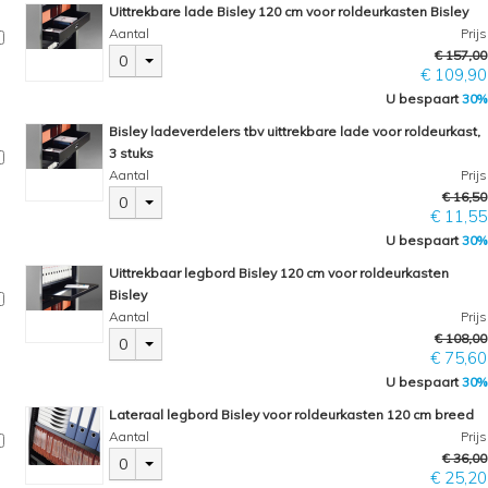
Uittrekbare lade Bisley 120 cm voor roldeurkasten Bisley
Aantal
Prijs
€ 157,00
0
€ 109,90
U bespaart
30%
Bisley ladeverdelers tbv uittrekbare lade voor roldeurkast,
3 stuks
Aantal
Prijs
€ 16,50
0
€ 11,55
U bespaart
30%
Uittrekbaar legbord Bisley 120 cm voor roldeurkasten
Bisley
Aantal
Prijs
€ 108,00
0
€ 75,60
U bespaart
30%
Lateraal legbord Bisley voor roldeurkasten 120 cm breed
Aantal
Prijs
€ 36,00
0
€ 25,20