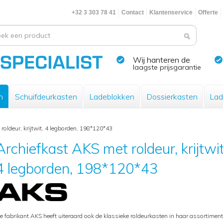
+32 3 303 78 41
Contact
Klantenservice
Offerte
Wij hanteren de
laagste prijsgarantie
n
Schuifdeurkasten
Ladeblokken
Dossierkasten
Lad
roldeur, krijtwit, 4 legborden, 198*120*43
Archiefkast AKS met roldeur, krijtwit
4 legborden, 198*120*43
e fabrikant AKS heeft uiteraard ook de klassieke roldeurkasten in haar assortiment