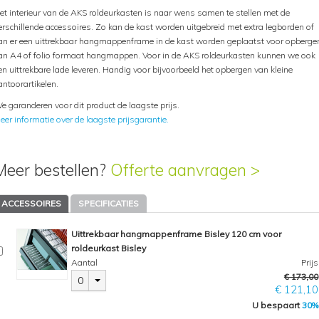
et interieur van de AKS roldeurkasten is naar wens samen te stellen met de
erschillende accessoires. Zo kan de kast worden uitgebreid met extra legborden of
an er een uittrekbaar hangmappenframe in de kast worden geplaatst voor opberge
an A4 of folio formaat hangmappen. Voor in de AKS roldeurkasten kunnen we ook
en uittrekbare lade leveren. Handig voor bijvoorbeeld het opbergen van kleine
antoorartikelen.
e garanderen voor dit product de laagste prijs.
eer informatie over de laagste prijsgarantie.
Meer bestellen?
Offerte aanvragen >
ACCESSOIRES
SPECIFICATIES
Uittrekbaar hangmappenframe Bisley 120 cm voor
roldeurkast Bisley
Aantal
Prijs
€ 173,00
0
€ 121,10
U bespaart
30%