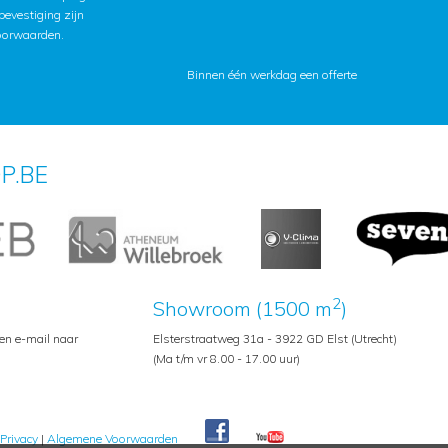
lbevestiging zijn
oorwaarden
.
Binnen één werkdag een offerte
P.BE
2
Showroom (1500 m
)
een e-mail naar
Elsterstraatweg 31a - 3922 GD Elst (Utrecht)
(Ma t/m vr 8.00 - 17.00 uur)
Privacy
|
Algemene Voorwaarden