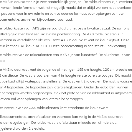
e AKS roldeurkasten zijn zeer aantrekkelijk geprijsd. De roldeurkasten zijn leverbaa
n verschillende formaten wat het mogelijk maakt dat er altijd wel een kast leverbaar
s passend voor in uw ruimte en van voldoende formaat voor opbergen van uw
ocumentatie, archief en bijvoorbeeld voorraad.
e roldeurkasten van AKS zijn vervaardigd uit het beste kwaliteit staal. De romp is
olledig gelast en kent een krasvaste poedercoating. De AKS roldeurkasten zijn
everbaar in verschillende kleuren. Deze AKS roldeurkast kent de kleur krijtwit. Deze
leur kent de RAL kleur RAL9010. Deze poedercoating is een structuurlak coating.
e roldeuren van de roldeurkasten van AKS zijn van kunststof. De sluitlamel is van
taal.
e AKS roldeurkast kent de volgende afmetingen: 198 cm hoogte, 120 cm breedte en
3 cm diepte. De kast is voorzien van 4 in hoogte verstelbare stelpootjes. Dit maakt
at de kast altijd waterpast te stellen is. De kast kent 2 roldeuren. De kast is voorzi
an 4 legborden. De legborden zijn laterale legborden. Onder de legborden kunnen
angmappen worden opgeborgen. Ook het plafond van de roldeurkast is uitgevoerd
et een rail voor ophangen van laterale hangmappen.
et interieur van de AKS roldeurkasten kent standaard de kleur zwart.
lle documentatie, archiefstukken en voorraad kan veilig in de AKS roldeurkast
orden opgeborgen. De roldeurkast is afsluitbaar middels een cilinderslot.
ijgeleverd worden 2 sleutels.