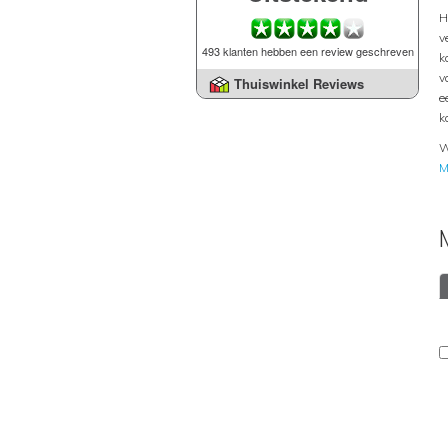
H
v
493 klanten hebben een review geschreven
k
v
Thuiswinkel Reviews
e
k
W
M