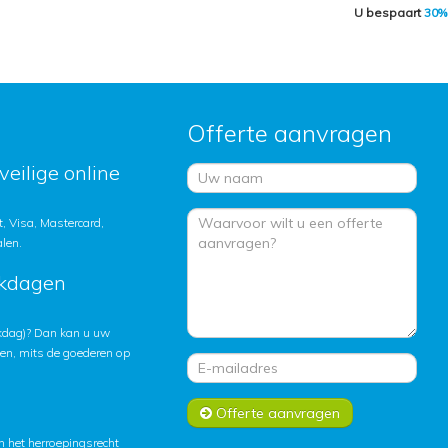
U bespaart
30%
Offerte aanvragen
veilige online
, Visa, Mastercard,
alen.
rkdagen
rkdag)? Dan kan u uw
ten, mits de goederen op
Offerte aanvragen
 het herroepingsrecht