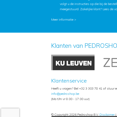
volgt u de instructies op die bij de beste
meegestuurd. Zakelijke klant?
Lees de v
Meer informatie >
Klanten van PEDROSHO
Klantenservice
Heeft u vragen? Bel +32 3 303 78 41 of stuur 
info@pedroshop.be
(Ma t/m vr 8.00 - 17.00 uur)
© Copyright 2026 Pedroshop B.V.
Disclaimer
|