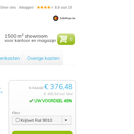
Over ons
Inloggen
8.6 van 10
2
1500 m
showroom
0
voor kantoor en magazijn
enkasten
Overige kasten
€ 376,48
,
€ 724,00
€ 455,54 incl. btw
UW VOORDEEL 48%
Kleur
Krijtwit Ral 9010
.