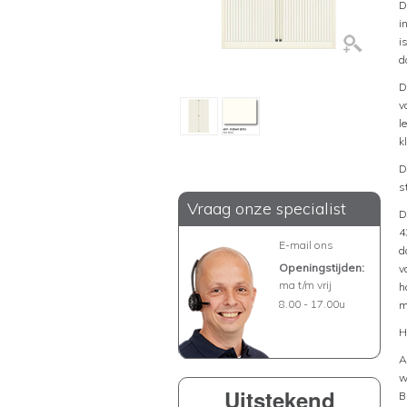
D
i
i
d
D
v
l
k
D
s
Vraag onze specialist
D
4
E-mail ons
d
Openingstijden:
v
ma t/m vrij
h
8.00 - 17.00u
m
H
A
w
Uitstekend
B