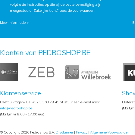
volgt u de instructies op die bij de bestelbevestiging zijn
meegestuurd. Zakelijke klant?
Lees de voorwaarden
.
Meer informatie >
B
Klanten van PEDROSHOP.BE
Klantenservice
Sho
Heeft u vragen? Bel +32 3 303 78 41 of stuur een e-mail naar
Elsters
info@pedroshop.be
(Ma t/m 
(Ma t/m vr 8.00 - 17.00 uur)
© Copyright 2026 Pedroshop B.V.
Disclaimer
|
Privacy
|
Algemene Voorwaarden