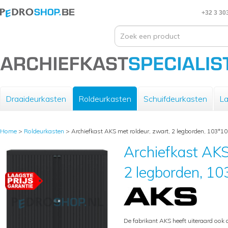
+32 3 30
Draaideurkasten
Roldeurkasten
Schuifdeurkasten
La
Home
>
Roldeurkasten
>
Archiefkast AKS met roldeur, zwart, 2 legborden, 103*1
Archiefkast AKS
2 legborden, 1
De fabrikant AKS heeft uiteraard ook 