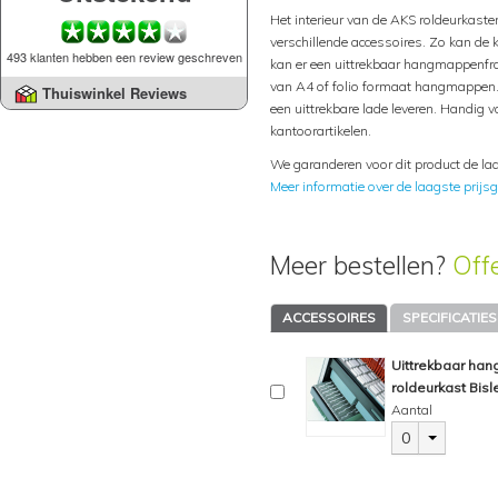
Het interieur van de AKS roldeurkast
verschillende accessoires. Zo kan de 
493 klanten hebben een review geschreven
kan er een uittrekbaar hangmappenfr
van A4 of folio formaat hangmappen.
Thuiswinkel Reviews
een uittrekbare lade leveren. Handig v
kantoorartikelen.
We garanderen voor dit product de laa
Meer informatie over de laagste prijsg
Meer bestellen?
Off
ACCESSOIRES
SPECIFICATIES
Uittrekbaar ha
roldeurkast Bisl
Aantal
0