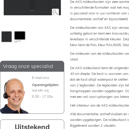
De AKS roldeurkasten zijn zeer aantrek
in verschillende formaten wat het moge
is passend voor in uw ruimte en van
documentatie, archief en bijvoorbeeld
De roldeurkasten van AKS zijn vervaar
volledig gelast en kent een krasvaste
leverbaar in verschillende kleuren. D
kleur kent de RAL kleur RAL9005. Deze
De roldeuren van de roldeurkasten van
staal.
Vraag onze specialist
De AKS roldeurkast kent de volgende
43 cm diepte. De kast is voorzien van
E-mail ons
dat de kast altijd waterpast te stellen
Openingstijden:
van 2 legborden. De legborden zijn l
ma t/m vrij
hangmappen worden opgeborgen. Ook h
8.00 - 17.00u
met een rail voor ophangen van late
Het interieur van de AKS roldeurkaste
Alle documentatie, archiefstukken en 
worden opgeborgen. De roldeurkast is 
Uitstekend
Bijgeleverd worden 2 sleutels.