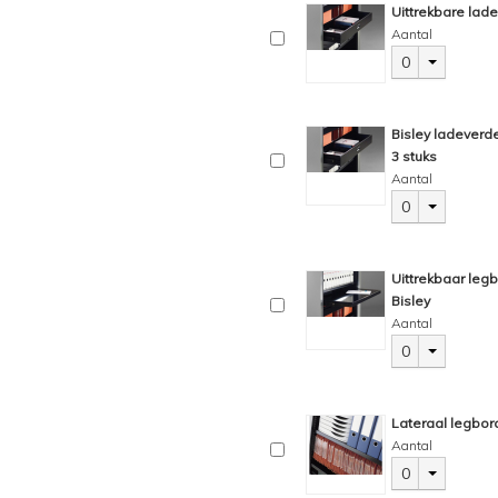
Uittrekbare lade
Aantal
0
Bisley ladeverde
3 stuks
Aantal
0
Uittrekbaar leg
Bisley
Aantal
0
Lateraal legbor
Aantal
0