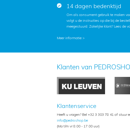
14 dagen bedenktijd
Om als consument gebruik te maken van
volgt u de instructies op die bij de beste
meegestuurd. Zakelijke klant?
Lees de v
Meer informatie >
Klanten van PEDROSHO
Klantenservice
Heeft u vragen? Bel +32 3 303 78 41 of stuur 
info@pedroshop.be
(Ma t/m vr 8.00 - 17.00 uur)