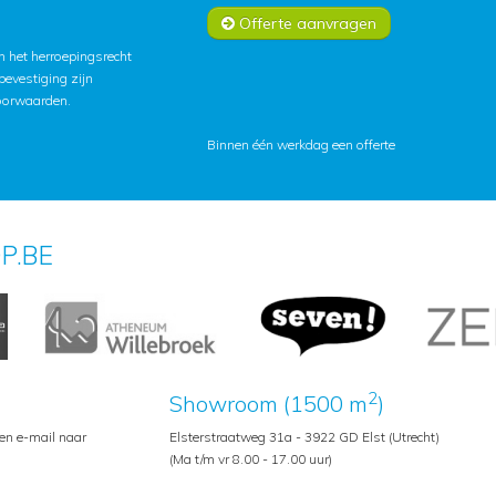
Offerte aanvragen
 het herroepingsrecht
lbevestiging zijn
oorwaarden
.
Binnen één werkdag een offerte
P.BE
2
Showroom (1500 m
)
een e-mail naar
Elsterstraatweg 31a - 3922 GD Elst (Utrecht)
(Ma t/m vr 8.00 - 17.00 uur)