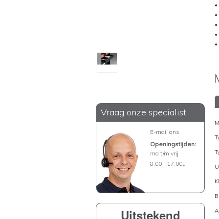
•
•
•
•
•
Vraag onze specialist
M
E-mail ons
T
Openingstijden:
T
ma t/m vrij
8.00 - 17.00u
U
K
B
Uitstekend
A