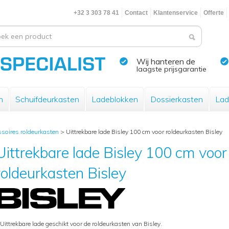
+32 3 303 78 41
Contact
Klantenservice
Offerte
Wij hanteren de
laagste prijsgarantie
n
Schuifdeurkasten
Ladeblokken
Dossierkasten
Lad
soires roldeurkasten
>
Uittrekbare lade Bisley 100 cm voor roldeurkasten Bisley
Uittrekbare lade Bisley 100 cm voor
roldeurkasten Bisley
 Uittrekbare lade geschikt voor de roldeurkasten van Bisley.