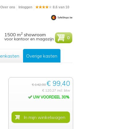
Over ons
Inloggen
8.6 van 10
2
1500 m
showroom
0
voor kantoor en magazijn
enkasten
Overige kasten
€ 99,40
€ 142,00
€ 120,27 incl. btw
UW VOORDEEL 30%