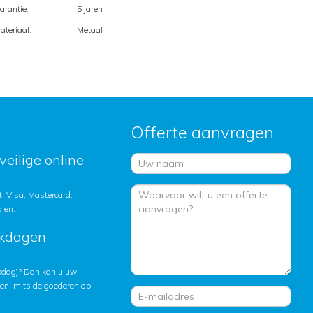
arantie:
5 jaren
ateriaal:
Metaal
Offerte aanvragen
veilige online
, Visa, Mastercard,
alen.
rkdagen
rkdag)? Dan kan u uw
ten, mits de goederen op