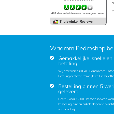
G
M
493 klanten hebben een review geschreven
Thuiswinkel Reviews
Waarom Pedroshop.be
Gemakkelijke, snelle en 
betaling
Wij accepteren iDEAL, Bancontact, Sofort
Betaling achteraf (zakelijk) en Pin bij afh
Bestelling binnen 5 we
geleverd
Heeft u voor 17:00u besteld (op een we
bestelling binnen enkele dagen verwach
voorraad zijn.