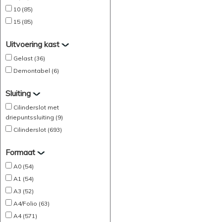
10 (85)
15 (85)
Uitvoering kast
Gelast (36)
Demontabel (6)
Sluiting
Cilinderslot met
driepuntssluiting (9)
Cilinderslot (693)
Formaat
A0 (54)
A1 (54)
A3 (52)
A4/Folio (63)
A4 (571)