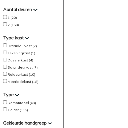
Aantal deuren
1 (20)
2 (158)
Type kast
Draaideurkast (2)
Tekeningkast (1)
Dossierkast (4)
Schuifdeurkast (7)
Roldeurkast (10)
Meerladekast (18)
Type
Demontabel (63)
Gelast (115)
Gekleurde handgreep