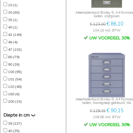
10 (1)
30 (60)
Meerladenkast Bisley-5, A4 formaat
laden, olijfgroen
35 (1)
€ 86,10
€ 123,00
40 (1)
104,18 incl. BTW
42 (149)
UW VOORDEEL 30%
46 (4)
47 (102)
80 (79)
90 (26)
100 (95)
101 (54)
120 (48)
160 (6)
Meerladenkast Bisley-5, A4 formaat
200 (15)
laden, handgreep gekleurd, lila
€ 90,15
€ 129,15
Diepte in cm
109,08 incl. BTW
38 (227)
UW VOORDEEL 30%
40 (35)