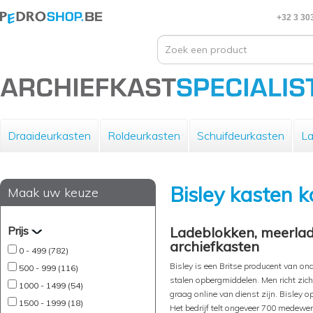
+32 3 30
Draaideurkasten
Roldeurkasten
Schuifdeurkasten
La
Bisley kasten 
Maak uw keuze
Prijs
Ladeblokken, meerlad
archiefkasten
0 - 499 (782)
Bisley is een Britse producent van on
500 - 999 (116)
stalen opbergmiddelen. Men richt zich
1000 - 1499 (54)
graag online van dienst zijn. Bisley 
1500 - 1999 (18)
Het bedrijf telt ongeveer 700 medewerk