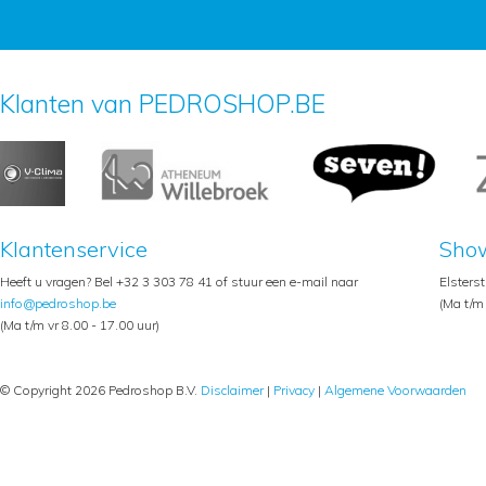
Klanten van PEDROSHOP.BE
Klantenservice
Sho
Heeft u vragen? Bel +32 3 303 78 41 of stuur een e-mail naar
Elsters
info@pedroshop.be
(Ma t/m 
(Ma t/m vr 8.00 - 17.00 uur)
© Copyright 2026 Pedroshop B.V.
Disclaimer
|
Privacy
|
Algemene Voorwaarden