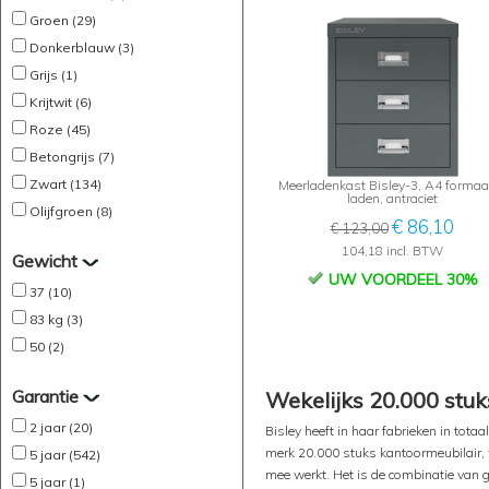
Groen (29)
Donkerblauw (3)
Grijs (1)
Krijtwit (6)
Roze (45)
Betongrijs (7)
Zwart (134)
Meerladenkast Bisley-3, A4 formaat
laden, antraciet
Olijfgroen (8)
€ 86,10
€ 123,00
104,18 incl. BTW
Gewicht
UW VOORDEEL 30%
37 (10)
83 kg (3)
50 (2)
Garantie
Wekelijks 20.000 stuk
2 jaar (20)
Bisley heeft in haar fabrieken in totaa
merk 20.000 stuks kantoormeubilair, 
5 jaar (542)
mee werkt. Het is de combinatie van 
5 jaar (1)