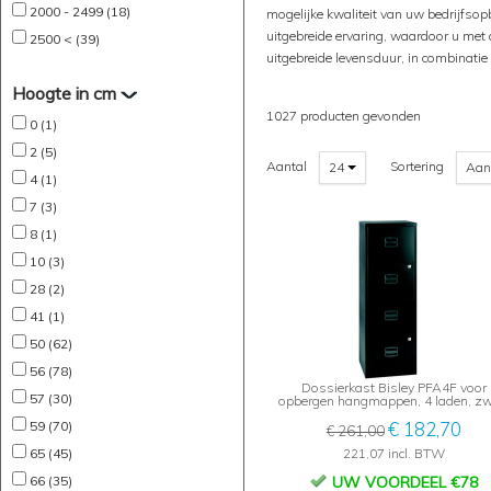
2000 - 2499 (18)
mogelijke kwaliteit van uw bedrijfso
uitgebreide ervaring, waardoor u met 
2500 < (39)
uitgebreide levensduur, in combinati
Hoogte in cm
1027 producten gevonden
0 (1)
2 (5)
Aantal
Sortering
24
Aan
4 (1)
7 (3)
8 (1)
10 (3)
28 (2)
41 (1)
50 (62)
56 (78)
Dossierkast Bisley PFA4F voor
57 (30)
opbergen hangmappen, 4 laden, zw
59 (70)
€ 182,70
€ 261,00
65 (45)
221,07 incl. BTW
66 (35)
UW VOORDEEL €78