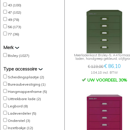
43 (100)
47 (102)
49 (78)
56 (173)
77 (36)
Merk
Meerladenkast Bisley-5, A4 formaat
Bisley (1027)
laden, handgreep gekleurd, olijfgr
€ 86,10
€ 123,00
Type accessoire
104,18 incl. BTW
Scheidingsplaatje (2)
UW VOORDEEL 30%
Bureaubevestiging (1)
Hangmappenframe (5)
Uittrekbare lade (2)
Legbord (8)
Ladeverdeler (5)
Onderstel (3)
Inzetbakje (12)