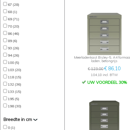
67 (28)
68 (1)
69 (71)
70 (20)
86 (46)
89 (6)
93 (26)
94 (26)
Meerladenkast Bisley-5, A4 formaat
laden, betongrijs
100 (5)
€ 86,10
€ 123,00
103 (20)
104,18 incl. BTW
118 (15)
UW VOORDEEL 30%
132 (36)
133 (15)
195 (5)
198 (30)
Breedte in cm
0 (1)