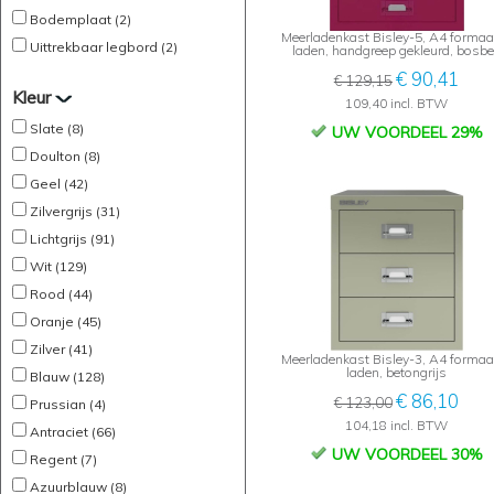
Bodemplaat (2)
Meerladenkast Bisley-5, A4 formaat
Uittrekbaar legbord (2)
laden, handgreep gekleurd, bosb
€ 90,41
€ 129,15
Kleur
109,40 incl. BTW
Slate (8)
UW VOORDEEL 29%
Doulton (8)
Geel (42)
Zilvergrijs (31)
Lichtgrijs (91)
Wit (129)
Rood (44)
Oranje (45)
Zilver (41)
Meerladenkast Bisley-3, A4 formaat
laden, betongrijs
Blauw (128)
€ 86,10
€ 123,00
Prussian (4)
104,18 incl. BTW
Antraciet (66)
UW VOORDEEL 30%
Regent (7)
Azuurblauw (8)