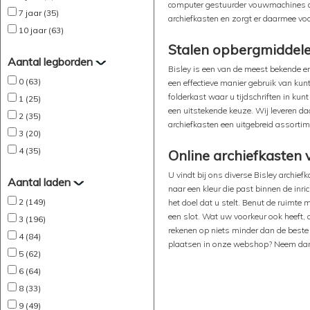
computer gestuurder vouwmachines die
7 jaar (35)
archiefkasten en zorgt er daarmee vo
10 jaar (63)
Stalen opbergmiddel
Aantal legborden
Bisley is een van de meest bekende 
0 (63)
een effectieve manier gebruik van ku
folderkast waar u tijdschriften in ku
1 (25)
een uitstekende keuze. Wij leveren d
2 (35)
archiefkasten een uitgebreid assortim
3 (20)
4 (35)
Online archiefkasten 
U vindt bij ons diverse Bisley archie
Aantal laden
naar een kleur die past binnen de inri
2 (149)
het doel dat u stelt. Benut de ruimte
een slot. Wat uw voorkeur ook heeft, d
3 (196)
rekenen op niets minder dan de beste k
4 (84)
plaatsen in onze webshop? Neem dan 
5 (62)
6 (64)
8 (33)
9 (49)