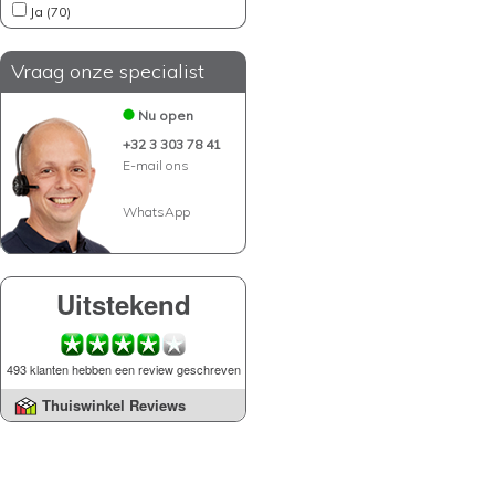
Ja (70)
Vraag onze specialist
Nu open
+32 3 303 78 41
E-mail ons
WhatsApp
Uitstekend
493 klanten hebben een review geschreven
Thuiswinkel Reviews