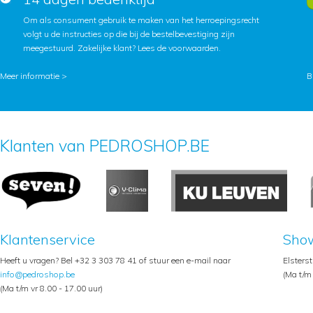
Om als consument gebruik te maken van het herroepingsrecht
volgt u de instructies op die bij de bestelbevestiging zijn
meegestuurd. Zakelijke klant?
Lees de voorwaarden
.
Meer informatie >
B
Klanten van PEDROSHOP.BE
Klantenservice
Sho
Heeft u vragen? Bel +32 3 303 78 41 of stuur een e-mail naar
Elsters
info@pedroshop.be
(Ma t/m 
(Ma t/m vr 8.00 - 17.00 uur)