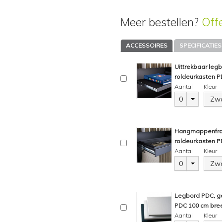
Meer bestellen?
Off
ACCESSOIRES
SPECIFICATIES
Uittrekbaar leg
roldeurkasten 
Aantal
Kleur
0
Zwa
Hangmappenfram
roldeurkasten 
Aantal
Kleur
0
Zwa
Legbord PDC, ge
PDC 100 cm bree
Aantal
Kleur