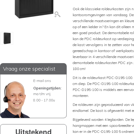
Ook de klassieke roldeurkasten zijn n
kantooromgevingen van vandaag. De P
verschillende maatvoeringen en kleur
op of een kelder in? En kan dit allee
een goed product. De demontabele rol
kan de PDC roldeurkast op verdieping
de kast vervolgens in te zetten voor 
gereedschap in kantoor of werkplaat
leverbaar in 4 verschillende maatvoeri
demontabele roldeurkasten PDC zijn z
Vraag onze specialist
180 cm!
Dit is de roldeurkast PDC-D195-100.
E-mail ons
cm diep. De PDC-D195-100 roldeurka
Openingstijden:
PDC-D195-100 is middels een eenvoud
ma t/m vrij
monteren.
8.00 - 17.00u
De roldeuren zijn geproduceerd van v
eindlamel. De kast is afgewerkt met 
Bijgeleverd worden 4 legborden. De le
hangmappen met een spoorbreedte va
Uitstekend
kan er in de PDC-D195-100 5 ordnerr