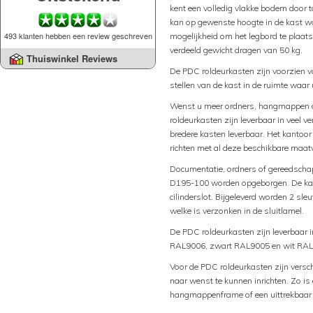
kent een volledig vlakke bodem door
kan op gewenste hoogte in de kast w
493 klanten hebben een review geschreven
mogelijkheid om het legbord te plaa
verdeeld gewicht dragen van 50 kg.
Thuiswinkel Reviews
De PDC roldeurkasten zijn voorzien va
stellen van de kast in de ruimte waar
Wenst u meer ordners, hangmappen o
roldeurkasten zijn leverbaar in veel v
bredere kasten leverbaar. Het kantoor 
richten met al deze beschikbare maat
Documentatie, ordners of gereedschap
D195-100 worden opgeborgen. De kast
cilinderslot. Bijgeleverd worden 2 sleu
welke is verzonken in de sluitlamel.
De PDC roldeurkasten zijn leverbaar i
RAL9006, zwart RAL9005 en wit RAL
Voor de PDC roldeurkasten zijn versch
naar wenst te kunnen inrichten. Zo is
hangmappenframe of een uittrekbaar l