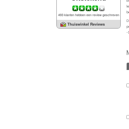
o
l
b
493 klanten hebben een review geschreven
D
Thuiswinkel Reviews
p
-