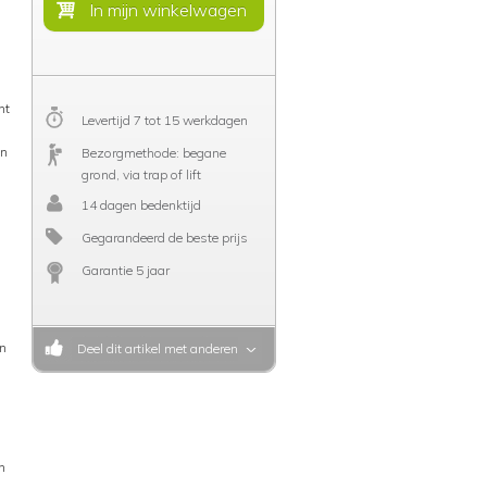
nt
Levertijd 7 tot 15 werkdagen
jn
Bezorgmethode: begane
grond, via trap of lift
14 dagen bedenktijd
Gegarandeerd de beste prijs
Garantie 5 jaar
en
Deel dit artikel met anderen
n