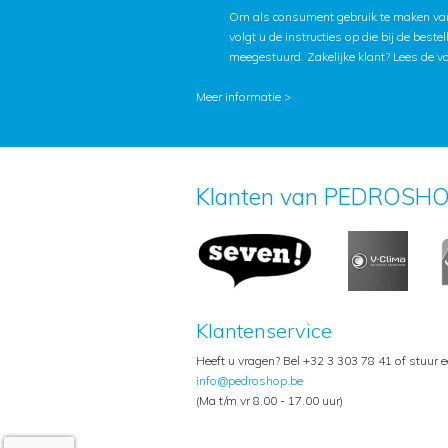
Om als consument gebruik te maken van
volgt u de instructies op die bij de beste
meegestuurd. Zakelijke klant?
Lees de v
Meer informatie >
Klanten van PEDROSHO
Klantenservice
Heeft u vragen? Bel +32 3 303 78 41 of stuur 
info@pedroshop.be
(Ma t/m vr 8.00 - 17.00 uur)