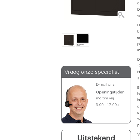
o
D
v
D
b
e
p
i
D
-
Vraag onze specialist
H
s
E-mail ons
B
Openingstijden:
h
ma t/m vrij
k
8.00 - 17.00u
o
o
w
p
W
Uitstekend