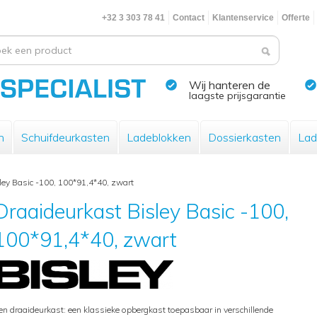
+32 3 303 78 41
Contact
Klantenservice
Offerte
Wij hanteren de
laagste prijsgarantie
n
Schuifdeurkasten
Ladeblokken
Dossierkasten
Lad
ley Basic -100, 100*91,4*40, zwart
Draaideurkast Bisley Basic -100,
100*91,4*40, zwart
en draaideurkast: een klassieke opbergkast toepasbaar in verschillende