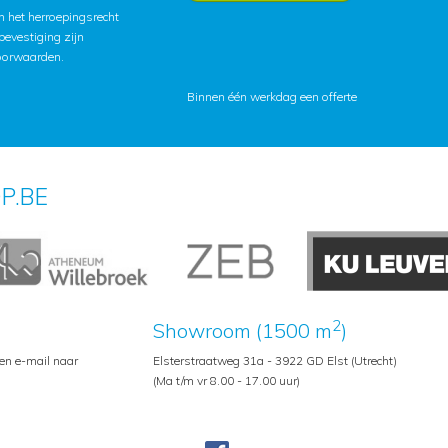
 het herroepingsrecht
lbevestiging zijn
oorwaarden
.
Binnen één werkdag een offerte
P.BE
2
Showroom (1500 m
)
een e-mail naar
Elsterstraatweg 31a - 3922 GD Elst (Utrecht)
(Ma t/m vr 8.00 - 17.00 uur)