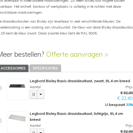
ok leverbaar in twee andere maatvoeringen. Zo heeft Bisley ook hogere kasten
everbaar. Het archief, kantoor of werkplaats is volledig in te richten met deze
eschikbare maatvoeringen.
e draaideurkasten van Bisley zijn leverbaar in veel verschillende kleuren. De
oedercoating is een coating van structuurlak. De kleur van deze Bisley draaideurka
100 kent de kleur zwart. Deze zwarte kleur kent de RAL 9005.
Meer bestellen?
Offerte aanvragen >
ACCESSOIRES
SPECIFICATIES
Legbord Bisley Basic draaideurkast, zwart, 91,4 cm breed
Aantal
Prijs
€ 32,00
0
€ 22,40
U bespaart
30%
Legbord Bisley Basic draaideurkast, lichtgrijs, 91,4 cm
breed
Aantal
Prijs
€ 32,00