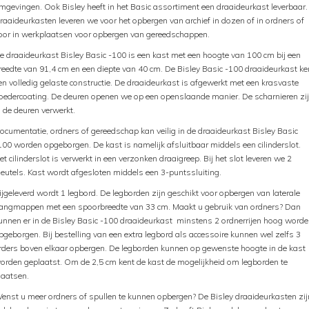
mgevingen. Ook Bisley heeft in het Basic assortiment een draaideurkast leverbaar.
raaideurkasten leveren we voor het opbergen van archief in dozen of in ordners of
oor in werkplaatsen voor opbergen van gereedschappen.
e draaideurkast Bisley Basic -100 is een kast met een hoogte van 100 cm bij een
reedte van 91,4 cm en een diepte van 40 cm. De Bisley Basic -100 draaideurkast ke
en volledig gelaste constructie. De draaideurkast is afgewerkt met een krasvaste
oedercoating. De deuren openen we op een openslaande manier. De scharnieren zi
n de deuren verwerkt.
ocumentatie, ordners of gereedschap kan veilig in de draaideurkast Bisley Basic
100 worden opgeborgen. De kast is namelijk afsluitbaar middels een cilinderslot.
et cilinderslot is verwerkt in een verzonken draaigreep. Bij het slot leveren we 2
leutels. Kast wordt afgesloten middels een 3-puntssluiting.
ijgeleverd wordt 1 legbord. De legborden zijn geschikt voor opbergen van laterale
angmappen met een spoorbreedte van 33 cm. Maakt u gebruik van ordners? Dan
unnen er in de Bisley Basic -100 draaideurkast minstens 2 ordnerrijen hoog word
pgeborgen. Bij bestelling van een extra legbord als accessoire kunnen wel zelfs 3
rders boven elkaar opbergen. De legborden kunnen op gewenste hoogte in de kast
orden geplaatst. Om de 2,5 cm kent de kast de mogelijkheid om legborden te
laatsen.
enst u meer ordners of spullen te kunnen opbergen? De Bisley draaideurkasten zij