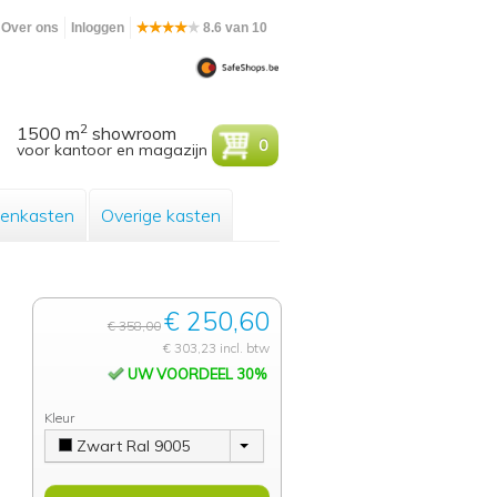
Over ons
Inloggen
8.6 van 10
2
1500 m
showroom
0
voor kantoor en magazijn
enkasten
Overige kasten
€ 250,60
€ 358,00
€ 303,23 incl. btw
UW VOORDEEL 30%
Kleur
Zwart Ral 9005