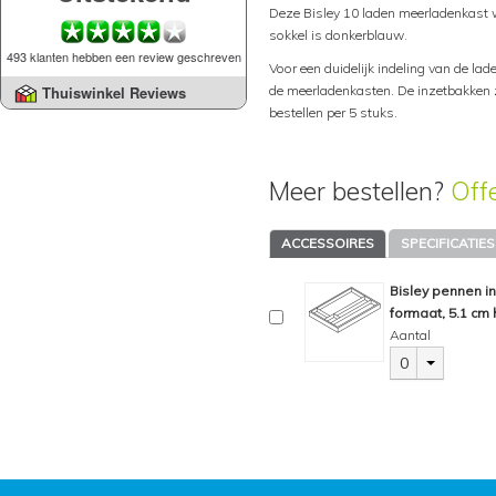
Deze Bisley 10 laden meerladenkast w
sokkel is donkerblauw.
493 klanten hebben een review geschreven
Voor een duidelijk indeling van de lad
de meerladenkasten. De inzetbakken zi
Thuiswinkel Reviews
bestellen per 5 stuks.
Meer bestellen?
Off
ACCESSOIRES
SPECIFICATIES
Bisley pennen i
formaat, 5.1 cm 
Aantal
0