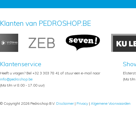
Klanten van PEDROSHOP.BE
Klantenservice
Sho
Heeft u vragen? Bel +32 3 303 78 41 of stuur een e-mail naar
Elsters
info@pedroshop.be
(Ma t/m 
(Ma t/m vr 8.00 - 17.00 uur)
© Copyright 2026 Pedroshop B.V.
Disclaimer
|
Privacy
|
Algemene Voorwaarden