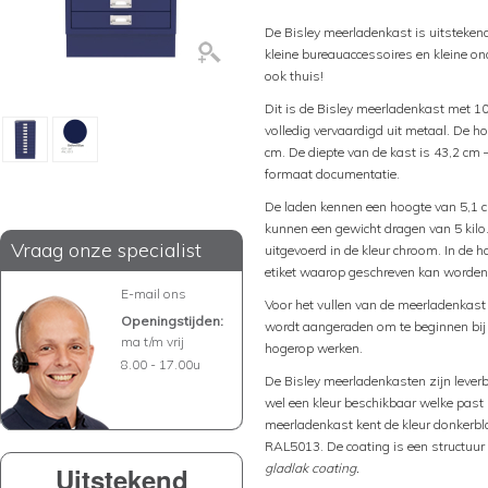
De Bisley meerladenkast is uitsteke
kleine bureauaccessoires en kleine on
ook thuis!
Dit is de Bisley meerladenkast met 10
volledig vervaardigd uit metaal. De h
cm. De diepte van de kast is 43,2 cm
formaat documentatie.
De laden kennen een hoogte van 5,1 c
kunnen een gewicht dragen van 5 kilo
Vraag onze specialist
uitgevoerd in de kleur chroom. In de 
etiket waarop geschreven kan worden 
E-mail ons
Voor het vullen van de meerladenkas
Openingstijden:
wordt aangeraden om te beginnen bij 
ma t/m vrij
hogerop werken.
8.00 - 17.00u
De Bisley meerladenkasten zijn leverbaa
wel een kleur beschikbaar welke past b
meerladenkast kent de kleur donkerbl
RAL5013. De coating is een structuur
gladlak coating.
Uitstekend