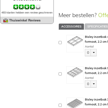
493 klanten hebben een review geschreven
Meer bestellen?
Off
Thuiswinkel Reviews
ACCESSOIRES
SPECIFICATIES
Bisley inzetbak
formaat, 2.2 cm 
Aantal
0
Bisley inzetbak
formaat, 2.2 cm 
Aantal
0
Bisley inzetbak
formaat, 2.2 cm 