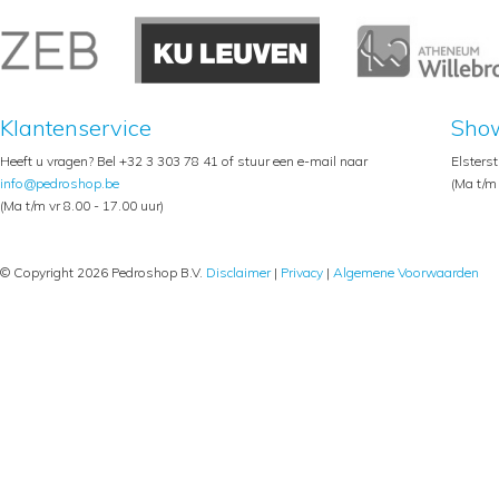
Klantenservice
Sho
Heeft u vragen? Bel +32 3 303 78 41 of stuur een e-mail naar
Elsters
info@pedroshop.be
(Ma t/m 
(Ma t/m vr 8.00 - 17.00 uur)
© Copyright 2026 Pedroshop B.V.
Disclaimer
|
Privacy
|
Algemene Voorwaarden