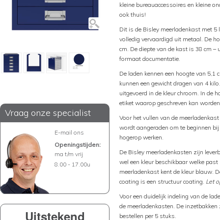
kleine bureauaccessoires en kleine on
ook thuis!
Dit is de Bisley meerladenkast met 5 
volledig vervaardigd uit metaal. De h
cm. De diepte van de kast is 38 cm –
formaat documentatie.
De laden kennen een hoogte van 5,1 c
kunnen een gewicht dragen van 4 kilo
uitgevoerd in de kleur chroom. In de 
etiket waarop geschreven kan worden 
Vraag onze specialist
Voor het vullen van de meerladenkas
wordt aangeraden om te beginnen bij 
E-mail ons
hogerop werken.
Openingstijden:
De Bisley meerladenkasten zijn leverbaa
ma t/m vrij
wel een kleur beschikbaar welke past b
8.00 - 17.00u
meerladenkast kent de kleur blauw. D
coating is een structuur coating.
Let o
Voor een duidelijk indeling van de lad
de meerladenkasten. De inzetbakken zi
Uitstekend
bestellen per 5 stuks.