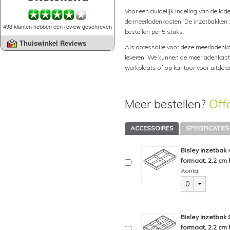
Voor een duidelijk indeling van de lad
de meerladenkasten. De inzetbakken zi
493 klanten hebben een review geschreven
bestellen per 5 stuks.
Thuiswinkel Reviews
Als accessoire voor deze meerladenka
leveren. We kunnen de meerladenkast 
werkplaats of op kantoor voor uitdel
Meer bestellen?
Off
ACCESSOIRES
SPECIFICATIES
Bisley inzetbak
formaat, 2.2 cm 
Aantal
0
Bisley inzetbak
formaat, 2.2 cm 