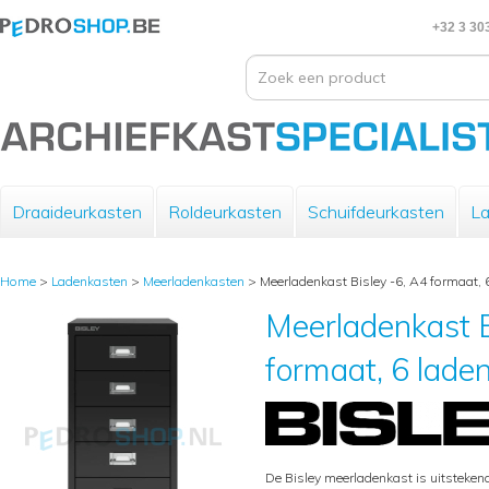
+32 3 30
Draaideurkasten
Roldeurkasten
Schuifdeurkasten
La
Home
>
Ladenkasten
>
Meerladenkasten
>
Meerladenkast Bisley -6, A4 formaat, 
Meerladenkast B
formaat, 6 lade
De Bisley meerladenkast is uitsteke