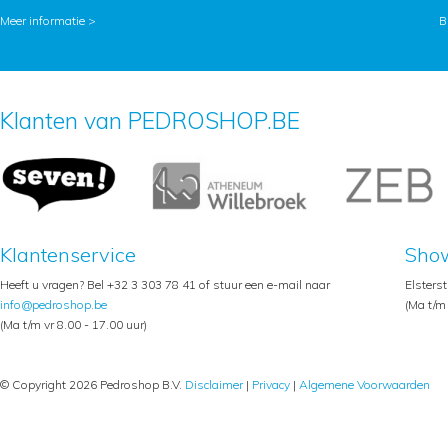
Meer informatie >
B
Klanten van PEDROSHOP.BE
Klantenservice
Sho
Heeft u vragen? Bel +32 3 303 78 41 of stuur een e-mail naar
Elsters
info@pedroshop.be
(Ma t/m 
(Ma t/m vr 8.00 - 17.00 uur)
© Copyright 2026 Pedroshop B.V.
Disclaimer
|
Privacy
|
Algemene Voorwaarden