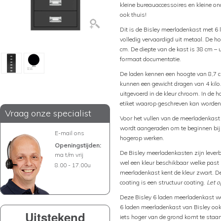
kleine bureauaccessoires en kleine on
ook thuis!
Dit is de Bisley meerladenkast met 6 
volledig vervaardigd uit metaal. De h
cm. De diepte van de kast is 38 cm –
formaat documentatie.
De laden kennen een hoogte van 8,7 c
kunnen een gewicht dragen van 4 kilo
uitgevoerd in de kleur chroom. In de 
etiket waarop geschreven kan worden 
Vraag onze specialist
Voor het vullen van de meerladenkas
wordt aangeraden om te beginnen bij 
E-mail ons
hogerop werken.
Openingstijden:
De Bisley meerladenkasten zijn leverbaa
ma t/m vrij
wel een kleur beschikbaar welke past b
8.00 - 17.00u
meerladenkast kent de kleur zwart. D
coating is een structuur coating.
Let o
Deze Bisley 6 laden meerladenkast wo
6 laden meerladenkast van Bisley ook
Uitstekend
iets hoger van de grond komt te staan