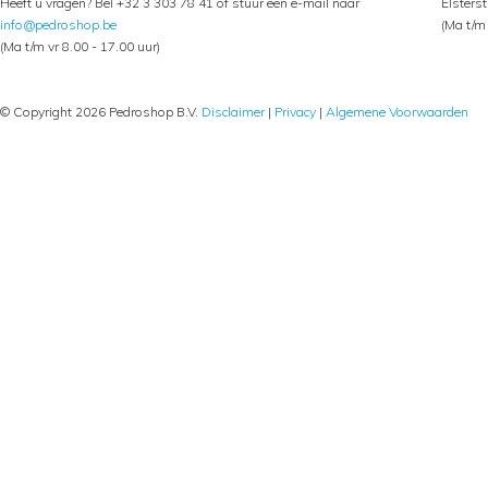
Heeft u vragen? Bel +32 3 303 78 41 of stuur een e-mail naar
Elsters
info@pedroshop.be
(Ma t/m 
(Ma t/m vr 8.00 - 17.00 uur)
© Copyright 2026 Pedroshop B.V.
Disclaimer
|
Privacy
|
Algemene Voorwaarden