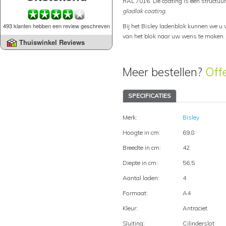
RAL 7016. De coating is een structuur
gladlak coating.
493 klanten hebben een review geschreven
Bij het Bisley ladenblok kunnen we u 
van het blok naar uw wens te maken.
Thuiswinkel Reviews
Meer bestellen?
Off
SPECIFICATIES
Merk:
Bisley
Hoogte in cm:
69,8
Breedte in cm:
42
Diepte in cm:
56,5
Aantal laden:
4
Formaat:
A4
Kleur:
Antraciet
Sluiting:
Cilinderslot