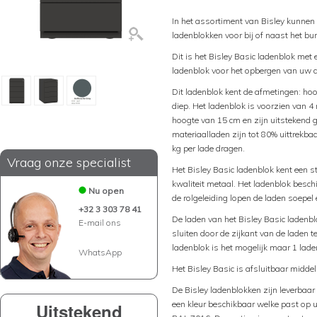
In het assortiment van Bisley kunnen
ladenblokken voor bij of naast het bu
Dit is het Bisley Basic ladenblok me
ladenblok voor het opbergen van uw 
Dit ladenblok kent de afmetingen: hoo
diep. Het ladenblok is voorzien van 
hoogte van 15 cm en zijn uitstekend 
materiaalladen zijn tot 80% uittrekb
kg per lade dragen.
Vraag onze specialist
Het Bisley Basic ladenblok kent een 
kwaliteit metaal. Het ladenblok beschi
Nu open
de rolgeleiding lopen de laden soepel 
+32 3 303 78 41
De laden van het Bisley Basic ladenblo
E-mail ons
sluiten door de zijkant van de laden 
ladenblok is het mogelijk maar 1 laden
WhatsApp
Het Bisley Basic is afsluitbaar middel
De Bisley ladenblokken zijn leverbaar i
een kleur beschikbaar welke past op u
Uitstekend