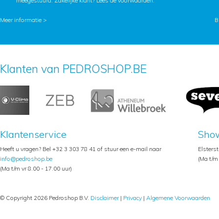
meegestuurd. Zakelijke klant?
Lees de voorwaarden
.
Meer informatie >
B
Klanten van PEDROSHOP.BE
Klantenservice
Sho
Heeft u vragen? Bel +32 3 303 78 41 of stuur een e-mail naar
Elsters
info@pedroshop.be
(Ma t/m 
(Ma t/m vr 8.00 - 17.00 uur)
© Copyright 2026 Pedroshop B.V.
Disclaimer
|
Privacy
|
Algemene Voorwaarden