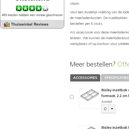
staan.
Voor een duidelijk indeling van de lad
493 klanten hebben een review geschreven
de meerladenkasten. De inzetbakken zi
bestellen per 5 stuks.
Thuiswinkel Reviews
Als accessoire voor deze meerladenka
leveren. We kunnen de meerladenkast 
werkplaats of op kantoor voor uitdel
Meer bestellen?
Off
ACCESSOIRES
SPECIFICATIES
Bisley inzetbak
formaat, 2.2 cm 
Aantal
0
Bisley inzetbak