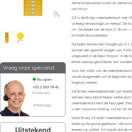
kleine bureauaccessoires en kleine on
ook thuis!
Dit is de Bisley meerladenkast met 15
volledig vervaardigd uit metaal. De h
cm. De diepte van de kast is 38 cm –
formaat documentatie.
De laden kennen een hoogte van 5,1 c
kunnen een gewicht dragen van 4 kilo
uitgevoerd in de kleur chroom. In de 
etiket waarop geschreven kan worden 
Vraag onze specialist
Voor het vullen van de meerladenkas
wordt aangeraden om te beginnen bij 
Nu open
hogerop werken.
+32 3 303 78 41
De Bisley meerladenkasten zijn leverbaa
E-mail ons
wel een kleur beschikbaar welke past b
meerladenkast kent de kleur geel. Dez
WhatsApp
is een structuur coating.
Let op: de kle
Deze Bisley 15 laden meerladenkast w
direct op de grond geplaatst. We kun
Uitstekend
leveren op sokkel. Dit maakt dat de 