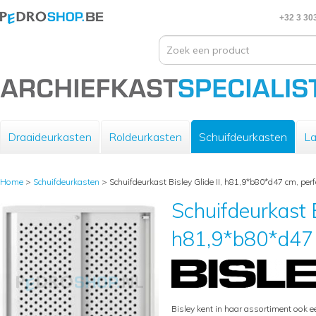
+32 3 30
Draaideurkasten
Roldeurkasten
Schuifdeurkasten
La
Home
>
Schuifdeurkasten
>
Schuifdeurkast Bisley Glide II, h81,9*b80*d47 cm, perf
Schuifdeurkast B
h81,9*b80*d47 c
Bisley kent in haar assortiment ook e