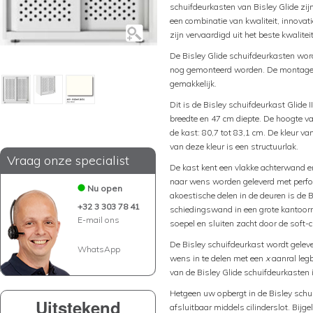
schuifdeurkasten van Bisley Glide zij
een combinatie van kwaliteit, innovat
zijn vervaardigd uit het beste kwalitei
De Bisley Glide schuifdeurkasten wo
nog gemonteerd worden. De montage va
gemakkelijk.
Dit is de Bisley schuifdeurkast Glide 
breedte en 47 cm diepte. De hoogte va
de kast: 80,7 tot 83,1 cm. De kleur v
van deze kleur is een structuurlak.
Vraag onze specialist
De kast kent een vlakke achterwand e
naar wens worden geleverd met perfora
Nu open
akoestische delen in de deuren is de 
+32 3 303 78 41
schiedingswand in een grote kantoorr
E-mail ons
soepel en sluiten zacht door de soft-c
De Bisley schuifdeurkast wordt geleve
WhatsApp
wens in te delen met een
x
aanral leg
van de Bisley Glide schuifdeurkasten i
Hetgeen uw opbergt in de Bisley schui
Uitstekend
afsluitbaar middels cilinderslot. Bijg