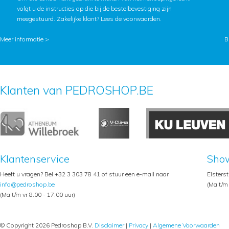
volgt u de instructies op die bij de bestelbevestiging zijn
meegestuurd. Zakelijke klant?
Lees de voorwaarden
.
Meer informatie >
B
Klanten van PEDROSHOP.BE
Klantenservice
Sho
Heeft u vragen? Bel +32 3 303 78 41 of stuur een e-mail naar
Elsters
info@pedroshop.be
(Ma t/m 
(Ma t/m vr 8.00 - 17.00 uur)
© Copyright 2026 Pedroshop B.V.
Disclaimer
|
Privacy
|
Algemene Voorwaarden