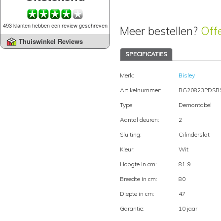
493 klanten hebben een review geschreven
Meer bestellen?
Off
Thuiswinkel Reviews
SPECIFICATIES
Merk:
Bisley
Artikelnummer:
BG20823PDSB
Type:
Demontabel
Aantal deuren:
2
Sluiting:
Cilinderslot
Kleur:
Wit
Hoogte in cm:
81.9
Breedte in cm:
80
Diepte in cm:
47
Garantie:
10 jaar