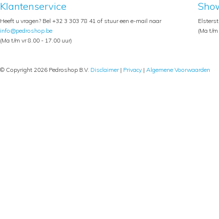
Klantenservice
Sho
Heeft u vragen? Bel +32 3 303 78 41 of stuur een e-mail naar
Elsters
info@pedroshop.be
(Ma t/m 
(Ma t/m vr 8.00 - 17.00 uur)
© Copyright 2026 Pedroshop B.V.
Disclaimer
|
Privacy
|
Algemene Voorwaarden