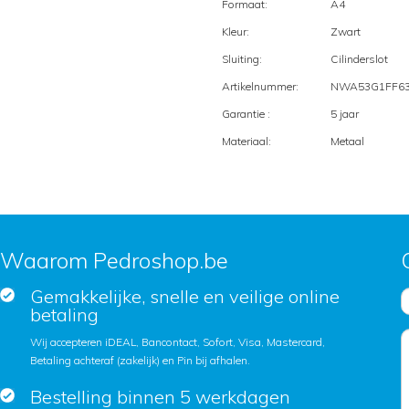
Formaat:
A4
Kleur:
Zwart
Sluiting:
Cilinderslot
Artikelnummer:
NWA53G1FF6
Garantie :
5 jaar
Materiaal:
Metaal
Waarom Pedroshop.be
Gemakkelijke, snelle en veilige online
betaling
Wij accepteren iDEAL, Bancontact, Sofort, Visa, Mastercard,
Betaling achteraf (zakelijk) en Pin bij afhalen.
Bestelling binnen 5 werkdagen