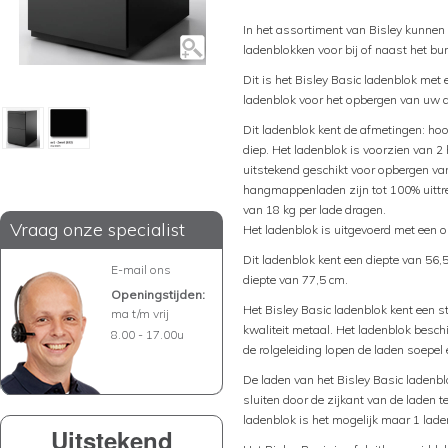
In het assortiment van Bisley kunnen
ladenblokken voor bij of naast het bu
Dit is het Bisley Basic ladenblok me
ladenblok voor het opbergen van uw 
Dit ladenblok kent de afmetingen: hoo
diep. Het ladenblok is voorzien van
uitstekend geschikt voor opbergen 
hangmappenladen zijn tot 100% uittr
van 18 kg per lade dragen.
Vraag onze specialist
Het ladenblok is uitgevoerd met een 
Dit ladenblok kent een diepte van 56,
E-mail ons
diepte van 77,5 cm.
Openingstijden:
Het Bisley Basic ladenblok kent een 
ma t/m vrij
kwaliteit metaal. Het ladenblok beschi
8.00 - 17.00u
de rolgeleiding lopen de laden soepel 
De laden van het Bisley Basic ladenblo
sluiten door de zijkant van de laden 
ladenblok is het mogelijk maar 1 laden
Uitstekend