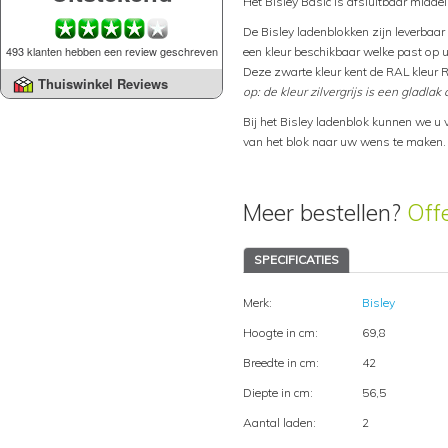
Het Bisley Basic is afsluitbaar middel
De Bisley ladenblokken zijn leverbaar i
493 klanten hebben een review geschreven
een kleur beschikbaar welke past op u
Deze zwarte kleur kent de RAL kleur 
Thuiswinkel Reviews
op: de kleur zilvergrijs is een gladlak 
Bij het Bisley ladenblok kunnen we u 
van het blok naar uw wens te maken.
Meer bestellen?
Off
SPECIFICATIES
Merk:
Bisley
Hoogte in cm:
69,8
Breedte in cm:
42
Diepte in cm:
56,5
Aantal laden:
2