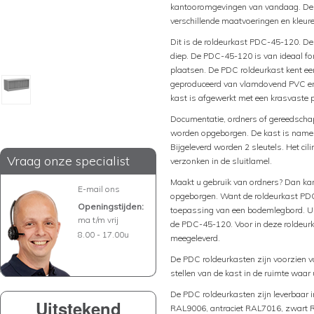
kantooromgevingen van vandaag. De P
verschillende maatvoeringen en kleure
Dit is de roldeurkast PDC-45-120. De
diep. De PDC-45-120 is van ideaal f
plaatsen. De PDC roldeurkast kent een 
geproduceerd van vlamdovend PVC en 
kast is afgewerkt met een krasvaste 
Documentatie, ordners of gereedschap
worden opgeborgen. De kast is namelij
Bijgeleverd worden 2 sleutels. Het cil
Vraag onze specialist
verzonken in de sluitlamel.
Maakt u gebruik van ordners? Dan kan
E-mail ons
opgeborgen. Want de roldeurkast PDC
Openingstijden:
toepassing van een bodemlegbord. Ui
ma t/m vrij
de PDC-45-120. Voor in deze roldeur
8.00 - 17.00u
meegeleverd.
De PDC roldeurkasten zijn voorzien va
stellen van de kast in de ruimte waar
De PDC roldeurkasten zijn leverbaar i
Uitstekend
RAL9006, antraciet RAL7016, zwart 