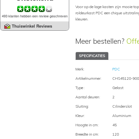
Voor op de lage kasten zijn mooie topb
roldeurkast PDC een chique uitstraling
493 klanten hebben een review geschreven
kleuren.
Thuiswinkel Reviews
Meer bestellen?
Off
SPECIFICATIES
Merk:
PDC
Artikelnummer:
CHS45120-900
Type :
Gelast
Aantal deuren:
2
Sluiting:
Cilinderslot
Kleur:
Aluminium
Hoogte in cm:
45
Breedte in cm:
120