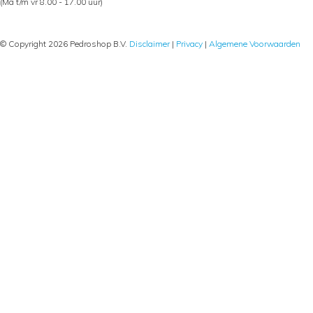
(Ma t/m vr 8.00 - 17.00 uur)
© Copyright 2026 Pedroshop B.V.
Disclaimer
|
Privacy
|
Algemene Voorwaarden