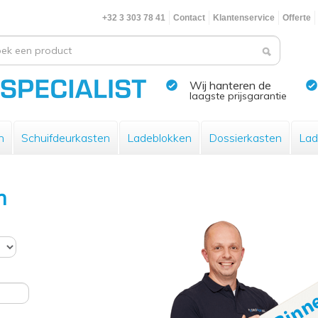
+32 3 303 78 41
Contact
Klantenservice
Offerte
Wij hanteren de
laagste prijsgarantie
n
Schuifdeurkasten
Ladeblokken
Dossierkasten
Lad
n