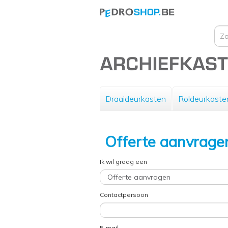
Draaideurkasten
Roldeurkaste
Offerte aanvrage
Ik wil graag een
Contactpersoon
E-mail