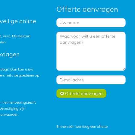
Offerte aanvragen
veilige online
, Visa, Mastercard,
alen.
rkdagen
rkdag)? Dan kan u uw
ten, mits de goederen op
Offerte aanvragen
 het herroepingsrecht
lbevestiging zijn
oorwaarden
.
Binnen één werkdag een offerte