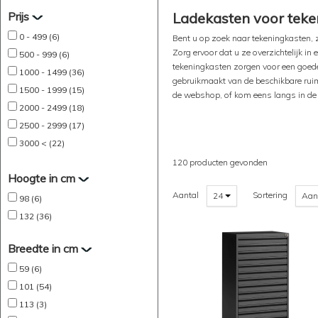
Prijs
Ladekasten voor teke
0 - 499 (6)
Bent u op zoek naar tekeningkasten,
Zorg ervoor dat u ze overzichtelijk in
500 - 999 (6)
tekeningkasten zorgen voor een goede
1000 - 1499 (36)
gebruikmaakt van de beschikbare ruimt
1500 - 1999 (15)
de webshop, of kom eens langs in 
2000 - 2499 (18)
2500 - 2999 (17)
3000 < (22)
120 producten gevonden
Hoogte in cm
Aantal
Sortering
24
Aan
98 (6)
132 (36)
Breedte in cm
59 (6)
101 (54)
113 (3)