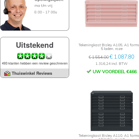
ma t/m vrij
8.00 - 17.00u
Uitstekend
Tekeningkast Bisley A105, A1 form
5 laden, roze
€ 1.087,80
€ 1.554,00
493 klanten hebben een review geschreven
1.316,24 incl. BTW
UW VOORDEEL €466
Thuiswinkel Reviews
Tekeningkast Bisley A110, A1 form