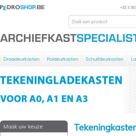
+32 3 30
Draaideurkasten
Roldeurkasten
Schuifdeurkasten
La
Tekeningkaste
Maak uw keuze