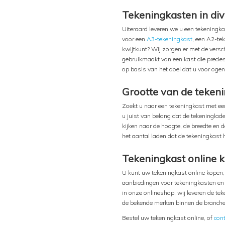
Tekeningkasten in di
Uiteraard leveren we u een tekeningk
voor een
A3-tekeningkast
, een A2-te
kwijtkunt? Wij zorgen er met de versc
gebruikmaakt van een kast die precie
op basis van het doel dat u voor ogen
Grootte van de teken
Zoekt u naar een tekeningkast met ee
u juist van belang dat de tekeninglad
kijken naar de hoogte, de breedte en 
het aantal laden dat de tekeningkast 
Tekeningkast online 
U kunt uw tekeningkast online kopen, 
aanbiedingen voor tekeningkasten en z
in onze onlineshop, wij leveren de te
de bekende merken binnen de branche,
Bestel uw tekeningkast online, of
cont