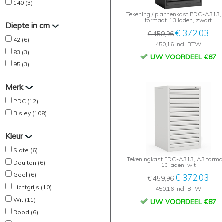
140 (3)
Tekening / plannenkast PDC-A313,
formaat, 13 laden, zwart
Diepte in cm
€ 372,03
€ 459,96
42 (6)
450,16 incl. BTW
83 (3)
UW VOORDEEL €87
95 (3)
Merk
PDC (12)
Bisley (108)
Kleur
Slate (6)
Tekeningkast PDC-A313, A3 forma
Doulton (6)
13 laden, wit
Geel (6)
€ 372,03
€ 459,96
Lichtgrijs (10)
450,16 incl. BTW
Wit (11)
UW VOORDEEL €87
Rood (6)