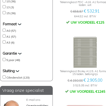
10 (36)
Tekeningkast PDC -A16, A1 formaa
laden, wit
13 (3)
€ 532,91
€ 658,87
15 (36)
644,82 incl. BTW
UW VOORDEEL €125
Formaat
A0 (57)
A1 (57)
A3 (6)
Garantie
5 jaar (48)
Sluiting
Tekeningkast Bisley A115, A1 form
15 laden, betongrijs
Cilinderslot (120)
€ 2.905,00
€ 4.150,00
3.515,05 incl. BTW
Vraag onze specialist
UW VOORDEEL €1245
E-mail ons
Openingstijden: