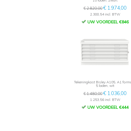
10 laden, zwart
€ 1.974,00
€ 2.820,00
2.388,54 incl. BTW
UW VOORDEEL €846
Tekeningkast Bisley A105, A1 form
5 laden, wit
€ 1.036,00
€ 1.480,00
1.253,56 incl. BTW
UW VOORDEEL €444