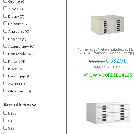
Oranje (6)
Zilver (6)
Blauw (7)
Prussian (2)
Antraciet (6)
Regent (6)
Azuurblauw (6)
Plannenkast / Tekeningladekast PD
A16, A1 formaat, 6 laden, lichtgri
Donkerblauw (3)
€ 532,91
€ 658,87
Krijtwit (4)
644,82 incl. BTW
Roze (6)
UW VOORDEEL €125
Betongrijs (5)
Zwart (10)
Olijfgroen (6)
Aantal laden
5 (36)
6 (6)
8 (3)