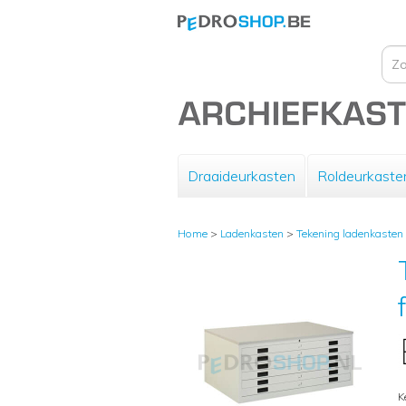
Draaideurkasten
Roldeurkaste
Home
>
Ladenkasten
>
Tekening ladenkasten
K