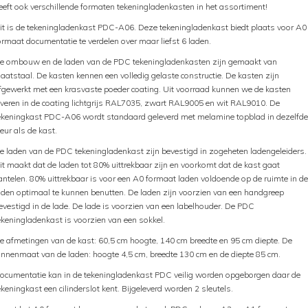
eeft ook verschillende formaten tekeningladenkasten in het assortiment!
it is de tekeningladenkast PDC-A06. Deze tekeningladenkast biedt plaats voor A0
ormaat documentatie te verdelen over maar liefst 6 laden.
e ombouw en de laden van de PDC tekeningladenkasten zijn gemaakt van
laatstaal. De kasten kennen een volledig gelaste constructie. De kasten zijn
fgewerkt met een krasvaste poeder coating. Uit voorraad kunnen we de kasten
everen in de coating lichtgrijs RAL7035, zwart RAL9005 en wit RAL9010. De
ekeningkast PDC-A06 wordt standaard geleverd met melamine topblad in dezelfde
leur als de kast.
e laden van de PDC tekeningladenkast zijn bevestigd in zogeheten ladengeleiders.
it maakt dat de laden tot 80% uittrekbaar zijn en voorkomt dat de kast gaat
antelen. 80% uittrekbaar is voor een A0 formaat laden voldoende op de ruimte in de
aden optimaal te kunnen benutten. De laden zijn voorzien van een handgreep
evestigd in de lade. De lade is voorzien van een labelhouder. De PDC
ekeningladenkast is voorzien van een sokkel.
e afmetingen van de kast: 60,5 cm hoogte, 140 cm breedte en 95 cm diepte. De
innenmaat van de laden: hoogte 4,5 cm, breedte 130 cm en de diepte 85 cm.
ocumentatie kan in de tekeningladenkast PDC veilig worden opgeborgen daar de
ekeningkast een cilinderslot kent. Bijgeleverd worden 2 sleutels.