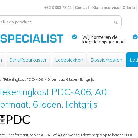
+32 3 303 78 41
Contact
Klantenservice
Offerte
Wij hanteren de
laagste prijsgarantie
n
Schuifdeurkasten
Ladeblokken
Dossierkasten
Lad
>
Tekeningkast PDC-A06, A0 formaat, 6 laden, lichtgrijs
Tekeningkast PDC-A06, A0
formaat, 6 laden, lichtgrijs
ent u het formaat papier A3, A0 of A1 en wenst u deze netjes op te bergen? PDC