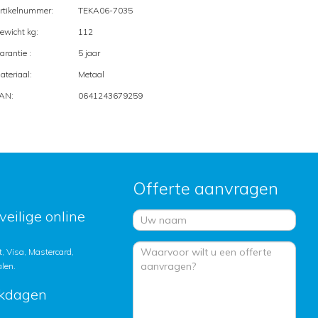
rtikelnummer:
TEKA06-7035
ewicht kg:
112
arantie :
5 jaar
ateriaal:
Metaal
AN:
0641243679259
Offerte aanvragen
veilige online
, Visa, Mastercard,
alen.
rkdagen