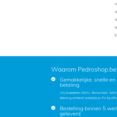
A
G
G
M
E
Waarom Pedroshop.be
Gemakkelijke, snelle en 
betaling
Wij accepteren iDEAL, Bancontact, Sofort
Betaling achteraf (zakelijk) en Pin bij afh
Bestelling binnen 5 we
geleverd