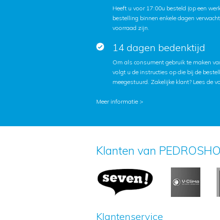
Heeft u voor 17:00u besteld (op een we
bestelling binnen enkele dagen verwach
voorraad zijn.
14 dagen bedenktijd
Om als consument gebruik te maken van
volgt u de instructies op die bij de beste
meegestuurd. Zakelijke klant?
Lees de v
Meer informatie >
Klanten van PEDROSHO
Klantenservice