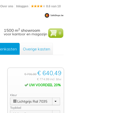
Over ons
Inloggen
8.6 van 10
2
1500 m
showroom
0
voor kantoor en magazijn
enkasten
Overige kasten
€ 640,49
€ 791,88
€ 774,99 incl. btw
UW VOORDEEL 20%
Kleur
Lichtgrijs Ral 7035
Topblad