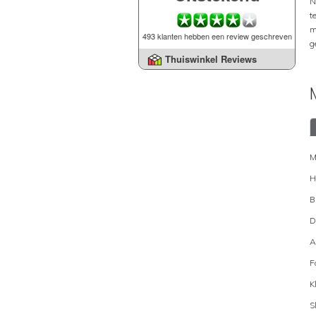
N
t
m
493 klanten hebben een review geschreven
g
Thuiswinkel Reviews
M
H
B
D
A
F
K
S