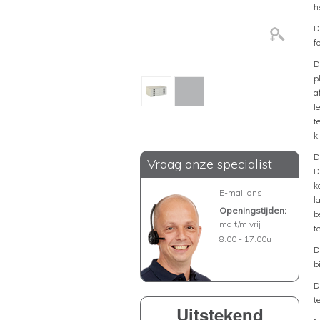
h
D
f
D
p
a
l
t
k
D
Vraag onze specialist
D
k
E-mail ons
l
Openingstijden:
b
ma t/m vrij
t
8.00 - 17.00u
D
b
D
t
Uitstekend