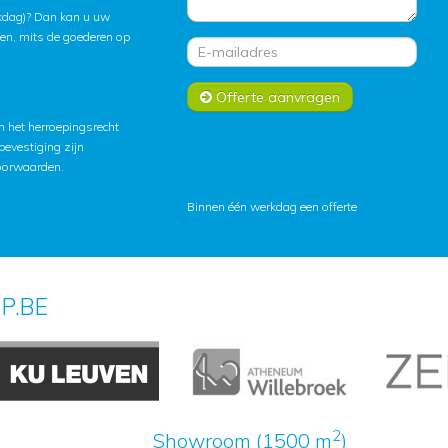
rkdag)? Dan kan u uw
ten, mits de goederen op
Offerte aanvragen
 het herroepingsrecht
lbevestiging zijn
oorwaarden
.
Binnen één werkdag een offerte
P.BE
2
Showroom (1500 m
)