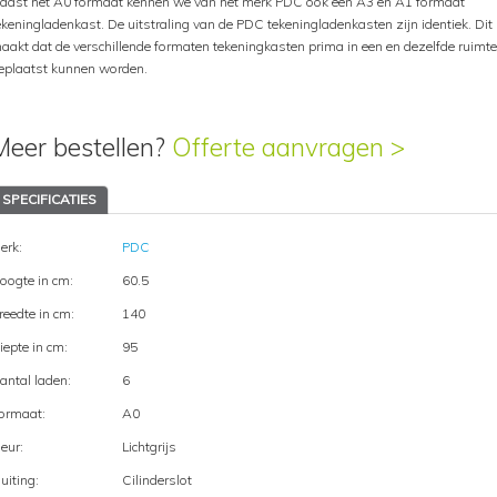
aast het A0 formaat kennen we van het merk PDC ook een A3 en A1 formaat
ekeningladenkast. De uitstraling van de PDC tekeningladenkasten zijn identiek. Dit
aakt dat de verschillende formaten tekeningkasten prima in een en dezelfde ruimte
eplaatst kunnen worden.
Meer bestellen?
Offerte aanvragen >
SPECIFICATIES
erk:
PDC
oogte in cm:
60.5
reedte in cm:
140
iepte in cm:
95
antal laden:
6
ormaat:
A0
leur:
Lichtgrijs
luiting:
Cilinderslot