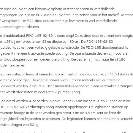
en draaideurkast: een klassieke opbergkast toepasbaar in verschillende
mgevingen. Zo zijn de PDC draaideurkasten in te zetten voor in het archief, kantoor
f werkplaats. De PDC draaideurkasten zijn leverbaar in veel verschillende
aatvoeringen en kleuren.
e draaideurkast PDC-195-92-60 is extra diep! Deze draaideurkast kent een hoogte
an 195 bij een breedte van 92 en diepte van 60 cm. De PDC-195-92-60
raaideurkast kent een volledig gelaste constructie. De PDC-195 draaideurkast is
fgewerkt met een krasvaste poedercoating. De openslaande deuren zijn voorzien
an stootdoppen voor een gedempte sluiting. De deuren zijn tot maar liefst 180
raden te openen.
ocumentatie, ordners of gereedschap kan veilig in de draaideurkast PDC-195-92-
orden opgeborgen. De kast is namelijk afsluitbaar middels een cilinderslot.
ijgeleverd worden 2 sleutels. Het cilinderslot is verwerkt in een verzonken draaigree
ast wordt afgesloten middels een 2-puntssluiting.
ijgeleverd worden 4 legborden. Maakt u gebruik van ordners? Dan kunnen er in de
DC-195-92-60 5 ordnerrijen hoog worden opgeborgen. De legborden kunnen op
ewenste hoogte in de kast worden geplaatst. Om de 3,5 cm kent de kast de
ogelijkheid om legborden te plaatsen. De legborden kunnen een maximaal verdeel
ewicht dragen van 50 kg.