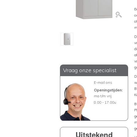
E
o
o
m
D
v
d
a
v
g
Vraag onze specialist
D
E-mail ons
w
B
Openingstijden:
K
ma t/m vrij
8.00 - 17.00u
B
P
g
m
g
Uitstekend