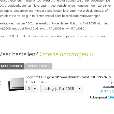
enst u toch iets minder of toch meer ordners of spullen te kunnen opbergen? De
DC draaideurkasten zijn leverbaar in veel verschillende maatvoeringen. Zo zijn er
ok lagere, bredere en iets minder diepe kasten leverbaar. Het archief, kantoor of
erkplaats is volledig in te richten met al deze beschikbare maatvoeringen.
e draaideurkasten PDC zijn leverbaar in de kleuren lichtgrijs RAL7035, aluminium
AL9006, antraciet RAL7016, zwart RAL9005 en wit RAL9010.
oor de PDC draaideurkasten kunnen we extra legborden leveren als accessoire.
Meer bestellen?
Offerte aanvragen >
ACCESSOIRES
SPECIFICATIES
Legbord PDC, geschikt voor draaideurkast PDC-195-92-60
Aantal
Kleur
Prijs
€ 39,78
0
Lichtgrijs Ral 7035
€ 32,18
U bespaart
19%