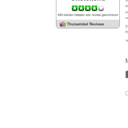
W
P
o
493 klanten hebben een review geschreven
w
Thuiswinkel Reviews
D
R
V