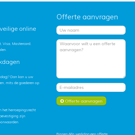
Offerte aanvragen
veilige online
, Visa, Mastercard,
alen.
rkdagen
rkdag)? Dan kan u uw
ten, mits de goederen op
Offerte aanvragen
 het herroepingsrecht
lbevestiging zijn
oorwaarden
.
Binnen één werkdag een offerte