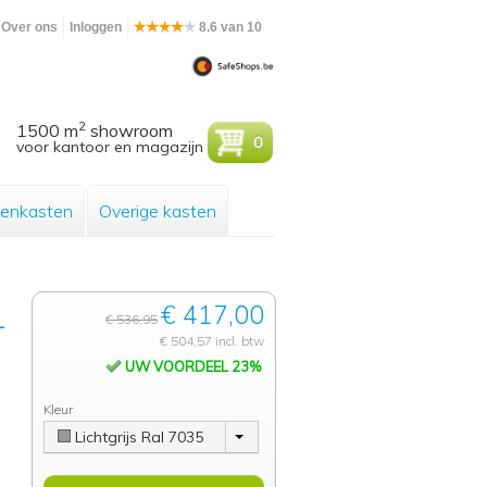
Over ons
Inloggen
8.6 van 10
2
1500 m
showroom
0
voor kantoor en magazijn
enkasten
Overige kasten
€ 417,00
-
€ 536,95
€ 504,57 incl. btw
UW VOORDEEL 23%
Kleur
Lichtgrijs Ral 7035