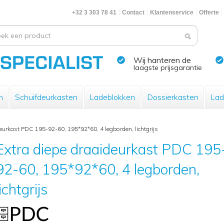
+32 3 303 78 41
Contact
Klantenservice
Offerte
Wij hanteren de
laagste prijsgarantie
n
Schuifdeurkasten
Ladeblokken
Dossierkasten
Lad
eurkast PDC 195-92-60, 195*92*60, 4 legborden, lichtgrijs
Extra diepe draaideurkast PDC 195
92-60, 195*92*60, 4 legborden,
lichtgrijs