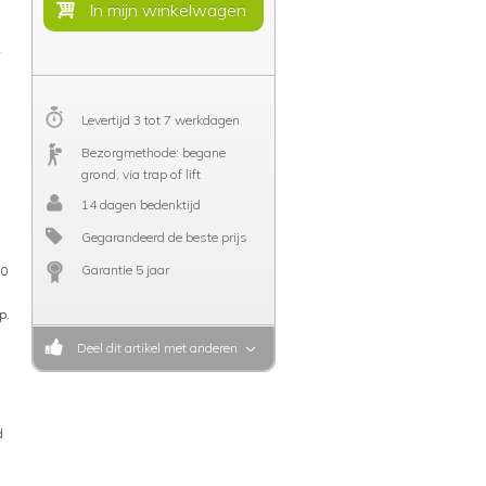
Levertijd 3 tot 7 werkdagen
Bezorgmethode: begane
grond, via trap of lift
14 dagen bedenktijd
Gegarandeerd de beste prijs
Garantie 5 jaar
60
p.
Deel dit artikel met anderen
d