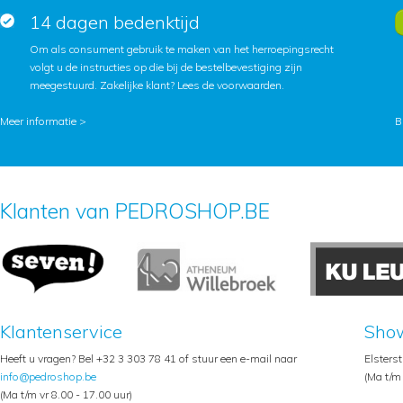
14 dagen bedenktijd
Om als consument gebruik te maken van het herroepingsrecht
volgt u de instructies op die bij de bestelbevestiging zijn
meegestuurd. Zakelijke klant?
Lees de voorwaarden
.
Meer informatie >
B
Klanten van PEDROSHOP.BE
Klantenservice
Sho
Heeft u vragen? Bel +32 3 303 78 41 of stuur een e-mail naar
Elsters
info@pedroshop.be
(Ma t/m 
(Ma t/m vr 8.00 - 17.00 uur)