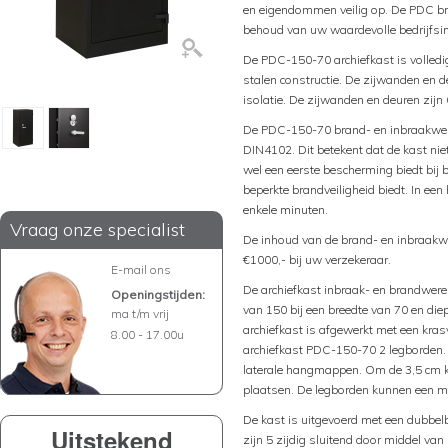
en eigendommen veilig op. De PDC br
behoud van uw waardevolle bedrijfsin
De PDC-150-70 archiefkast is volled
stalen constructie. De zijwanden en 
isolatie. De zijwanden en deuren zijn 
De PDC-150-70 brand- en inbraakwere
DIN4102. Dit betekent dat de kast nie
wel een eerste bescherming biedt bij 
beperkte brandveiligheid biedt. In ee
enkele minuten.
Vraag onze specialist
De inhoud van de brand- en inbraakw
€1000,- bij uw verzekeraar.
E-mail ons
De archiefkast inbraak- en brandwer
Openingstijden:
van 150 bij een breedte van 70 en d
ma t/m vrij
archiefkast is afgewerkt met een kra
8.00 - 17.00u
archiefkast PDC-150-70 2 legborden.
laterale hangmappen. Om de 3,5 cm k
plaatsen. De legborden kunnen een m
De kast is uitgevoerd met een dubbelb
Uitstekend
zijn 5 zijdig sluitend door middel va