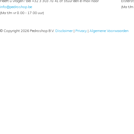
Heeft u vragen? Bel +32 3 303 78 41 of stuur een e-mail naar
Elsters
info@pedroshop.be
(Ma t/m 
(Ma t/m vr 8.00 - 17.00 uur)
© Copyright 2026 Pedroshop B.V.
Disclaimer
|
Privacy
|
Algemene Voorwaarden