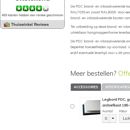
De PDC brand- en inbraakwerende kaste
RAL7035 en zwart RAL9005. Voor een 
493 klanten hebben een review geschreven
brand- en inbraakwerende kasten van
Thuiswinkel Reviews
Ter uitbreiding op deze brand- en inb
uitrekbaar hangmappenframe leverba
De PDC brand- en inbraakwerende arch
beperkte hoeveelheden op voorraad. Vr
en/of eventuele levertijd voor u dit pro
Meer bestellen?
Off
ACCESSOIRES
SPECIFICATIES
Legbord PDC, ge
archiefkast 195
Aantal
Kleur
0
Lic