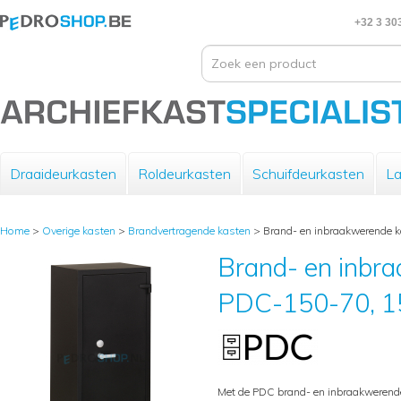
+32 3 30
Draaideurkasten
Roldeurkasten
Schuifdeurkasten
La
Home
>
Overige kasten
>
Brandvertragende kasten
>
Brand- en inbraakwerende 
Brand- en inbr
PDC-150-70, 1
Met de PDC brand- en inbraakwerend