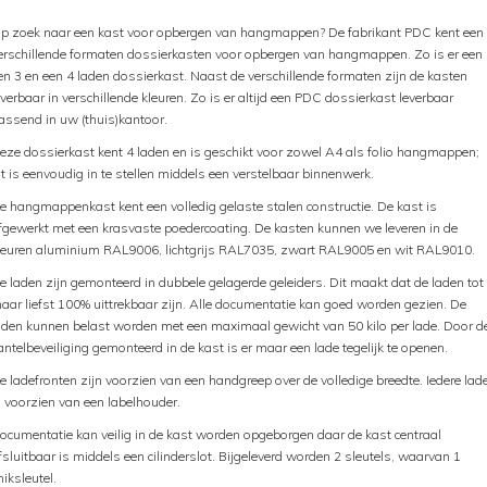
p zoek naar een kast voor opbergen van hangmappen? De fabrikant PDC kent een
erschillende formaten dossierkasten voor opbergen van hangmappen. Zo is er een 
en 3 en een 4 laden dossierkast. Naast de verschillende formaten zijn de kasten
everbaar in verschillende kleuren. Zo is er altijd een PDC dossierkast leverbaar
assend in uw (thuis)kantoor.
eze dossierkast kent 4 laden en is geschikt voor zowel A4 als folio hangmappen;
it is eenvoudig in te stellen middels een verstelbaar binnenwerk.
e hangmappenkast kent een volledig gelaste stalen constructie. De kast is
fgewerkt met een krasvaste poedercoating. De kasten kunnen we leveren in de
leuren aluminium RAL9006, lichtgrijs RAL7035, zwart RAL9005 en wit RAL9010.
e laden zijn gemonteerd in dubbele gelagerde geleiders. Dit maakt dat de laden tot
aar liefst 100% uittrekbaar zijn. Alle documentatie kan goed worden gezien. De
aden kunnen belast worden met een maximaal gewicht van 50 kilo per lade. Door d
antelbeveiliging gemonteerd in de kast is er maar een lade tegelijk te openen.
e ladefronten zijn voorzien van een handgreep over de volledige breedte. Iedere lad
s voorzien van een labelhouder.
ocumentatie kan veilig in de kast worden opgeborgen daar de kast centraal
fsluitbaar is middels een cilinderslot. Bijgeleverd worden 2 sleutels, waarvan 1
niksleutel.