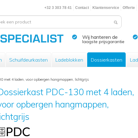
+32 3 303 78 41
Contact
Klantenservice
Offerte
Wij hanteren de
laagste prijsgarantie
n
Schuifdeurkasten
Ladeblokken
Dossierkasten
Lad
 met 4 laden, voor opbergen hangmappen, lichtgrijs
Dossierkast PDC-130 met 4 laden,
voor opbergen hangmappen,
lichtgrijs