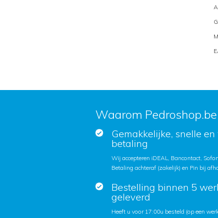
A
G
M
E
Waarom Pedroshop.be
Gemakkelijke, snelle en 
betaling
Wij accepteren iDEAL, Bancontact, Sofort
Betaling achteraf (zakelijk) en Pin bij afh
Bestelling binnen 5 we
geleverd
Heeft u voor 17:00u besteld (op een we