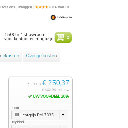
Over ons
Inloggen
8.6 van 10
2
1500 m
showroom
0
voor kantoor en magazijn
enkasten
Overige kasten
€ 250,37
€ 309,54
€ 302,95 incl. btw
UW VOORDEEL 20%
Kleur
Lichtgrijs Ral 7035
Topblad