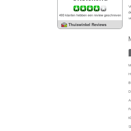
V
d
493 klanten hebben een review geschreven
v
Thuiswinkel Reviews
M
H
B
D
A
F
K
S