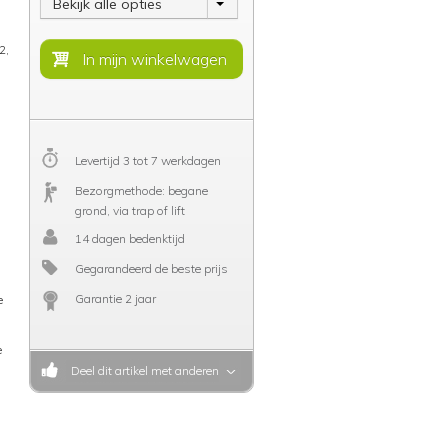
Bekijk alle opties
2,
Levertijd 3 tot 7 werkdagen
Bezorgmethode: begane
grond, via trap of lift
14 dagen bedenktijd
Gegarandeerd de beste prijs
Garantie 2 jaar
e
e
Deel dit artikel met anderen