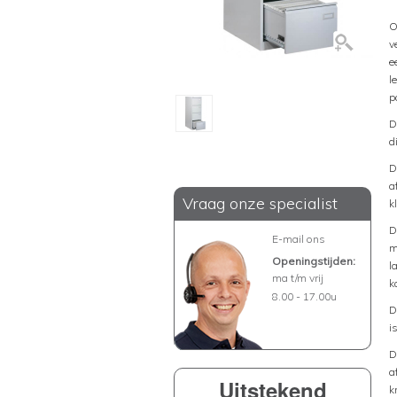
O
v
e
l
p
D
d
D
a
Vraag onze specialist
k
D
E-mail ons
m
Openingstijden:
l
ma t/m vrij
k
8.00 - 17.00u
D
i
D
a
Uitstekend
k