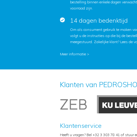
bestelling binnen enkele dagen verwach
voorraad zijn.
14 dagen bedenktijd
Om als consument gebruik te maken van
volgt u de instructies op die bij de beste
meegestuurd. Zakelijke klant?
Lees de v
Meer informatie >
Klanten van PEDROSHO
Klantenservice
Heeft u vragen? Bel +32 3 303 78 41 of stuur 