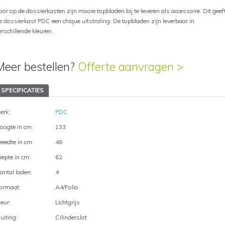
oor op de dossierkasten zijn mooie topbladen bij te leveren als accessoire. Dit geef
e dossierkast PDC een chique uitstraling. De topbladen zijn leverbaar in
erschillende kleuren.
Meer bestellen?
Offerte aanvragen >
SPECIFICATIES
erk:
PDC
oogte in cm:
133
reedte in cm:
46
iepte in cm:
62
antal laden:
4
ormaat:
A4/Folio
leur:
Lichtgrijs
luiting:
Cilinderslot