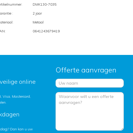
rtikelnummer:
DMK130-7035
arantie :
2 jaar
ateriaal:
Metaal
AN:
0641243679419
Offerte aanvragen
veilige online
, Visa, Mastercard,
alen.
rkdagen
rkdag)? Dan kan u uw