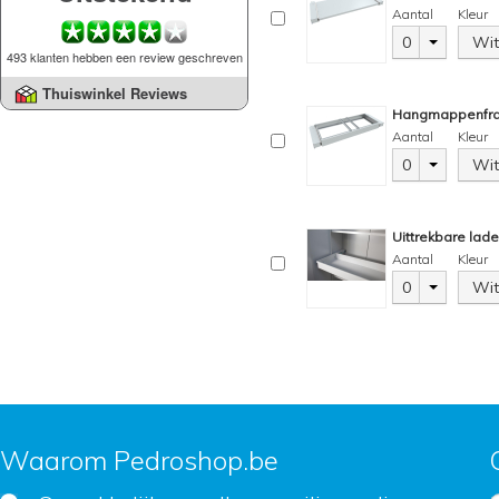
Aantal
Kleur
0
Wit
493 klanten hebben een review geschreven
Thuiswinkel Reviews
Hangmappenfr
Aantal
Kleur
0
Wit
Uittrekbare lad
Aantal
Kleur
0
Wit
Waarom Pedroshop.be