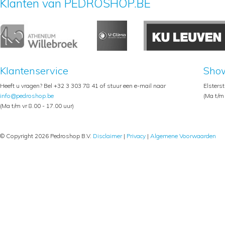
Klanten van PEDROSHOP.BE
Klantenservice
Sho
Heeft u vragen? Bel +32 3 303 78 41 of stuur een e-mail naar
Elsters
info@pedroshop.be
(Ma t/m 
(Ma t/m vr 8.00 - 17.00 uur)
© Copyright 2026 Pedroshop B.V.
Disclaimer
|
Privacy
|
Algemene Voorwaarden