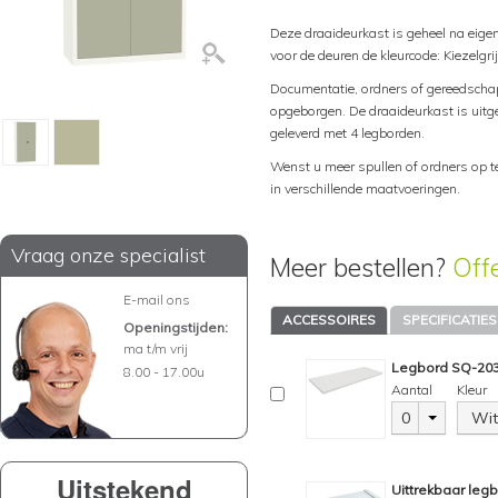
Deze draaideurkast is geheel na eige
voor de deuren de kleurcode: Kiezelgr
Documentatie, ordners of gereedscha
opgeborgen. De draaideurkast is uitg
geleverd met 4 legborden.
Wenst u meer spullen of ordners op t
in verschillende maatvoeringen.
Vraag onze specialist
Meer bestellen?
Off
E-mail ons
ACCESSOIRES
SPECIFICATIES
Openingstijden:
ma t/m vrij
Legbord SQ-203,
8.00 - 17.00u
Aantal
Kleur
0
Wit
Uitstekend
Uittrekbaar leg