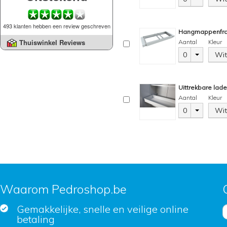
493 klanten hebben een review geschreven
Hangmappenfr
Thuiswinkel Reviews
Aantal
Kleur
0
Wit
Uittrekbare lad
Aantal
Kleur
0
Wit
Waarom Pedroshop.be
Gemakkelijke, snelle en veilige online
betaling