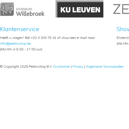
Klantenservice
Sho
Heeft u vragen? Bel +32 3 303 78 41 of stuur een e-mail naar
Elsters
info@pedroshop.be
(Ma t/m 
(Ma t/m vr 8.00 - 17.00 uur)
© Copyright 2026 Pedroshop B.V.
Disclaimer
|
Privacy
|
Algemene Voorwaarden