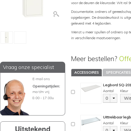
voor de deuren de kleurcode: Wit ral
Documentatie, ordners of gereedscha
opgeborgen. De draaideurkast is uitg
geleverd met 4 legborden.
Wenst u meer spullen of ordners op t
in verschillende maatvoeringen.
Meer bestellen?
Off
Vraag onze specialist
ACCESSOIRES
SPECIFICATIES
E-mail ons
Legbord SQ-201,
Openingstijden:
Aantal
Kleur
ma t/m vrij
8.00 - 17.00u
0
Wit
Uittrekbaar leg
Aantal
Kleur
Uitstekend
0
Wit