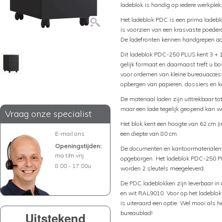
ladeblok is handig op iedere werkplek
Het ladeblok PDC is een prima ladeblo
is voorzien van een krasvaste poederc
De ladefronten kennen handgrepen aa
Dit ladeblok PDC-250 PLUS kent 3 + 1
gelijk formaat en daarnaast treft u b
voor ordernen van kleine bureauaccess
opbergen van papieren, dossiers en 
De materiaal laden zijn uittrekbaar t
maar een lade tegelijk geopend kan w
Vraag onze specialist
Het blok kent een hoogte van 62 cm (in
E-mail ons
een diepte van 80 cm.
Openingstijden:
De documenten en kantoormaterialen k
ma t/m vrij
opgeborgen. Het ladeblok PDC-250 PLU
8.00 - 17.00u
worden 2 sleutels meegeleverd.
De PDC ladeblokken zijn leverbaar i
en wit RAL9010. Voor op het ladeblok
is uiteraard een optie. Wel mooi als h
bureaublad!
Uitstekend