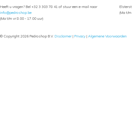
Heeft u vragen? Bel +32 3 303 78 41 of stuur een e-mail naar
Elsters
info@pedroshop.be
(Ma t/m 
(Ma t/m vr 8.00 - 17.00 uur)
© Copyright 2026 Pedroshop B.V.
Disclaimer
|
Privacy
|
Algemene Voorwaarden