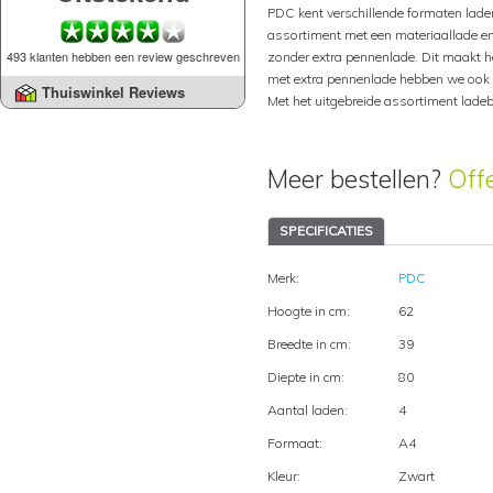
PDC kent verschillende formaten laden
assortiment met een materiaallade e
493 klanten hebben een review geschreven
zonder extra pennenlade. Dit maakt he
met extra pennenlade hebben we ook i
Thuiswinkel Reviews
Met het uitgebreide assortiment ladeb
Meer bestellen?
Off
SPECIFICATIES
Merk:
PDC
Hoogte in cm:
62
Breedte in cm:
39
Diepte in cm:
80
Aantal laden:
4
Formaat:
A4
Kleur:
Zwart