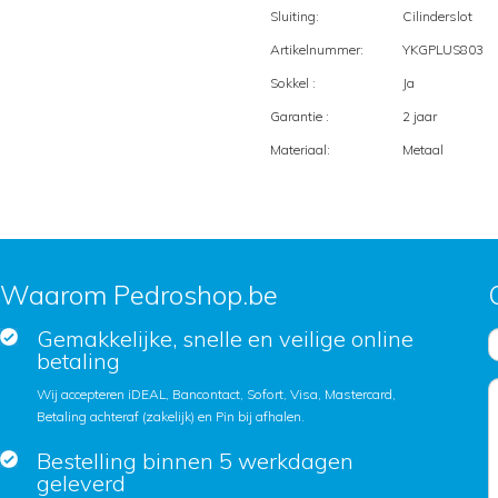
Sluiting:
Cilinderslot
Artikelnummer:
YKGPLUS803
Sokkel :
Ja
Garantie :
2 jaar
Materiaal:
Metaal
Waarom Pedroshop.be
Gemakkelijke, snelle en veilige online
betaling
Wij accepteren iDEAL, Bancontact, Sofort, Visa, Mastercard,
Betaling achteraf (zakelijk) en Pin bij afhalen.
Bestelling binnen 5 werkdagen
geleverd