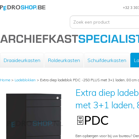
+32 3 30
Draaideurkasten
Roldeurkasten
Schuifdeurkasten
La
Home
>
Ladeblokken
>
Extra diep ladeblok PDC -250 PLUS met 3+1 laden, 80 cm 
Extra diep lad
met 3+1 laden, 
Een opbergen voor bij uw bureau? De