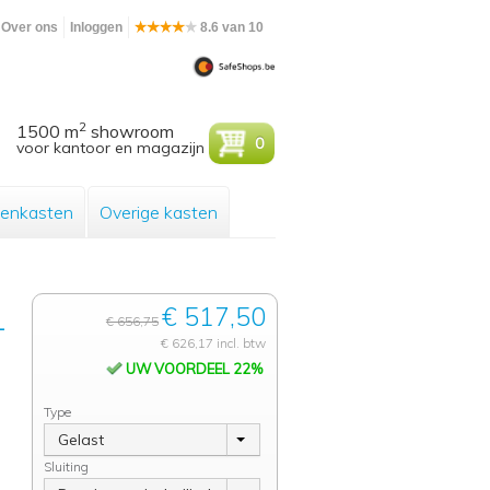
Over ons
Inloggen
8.6 van 10
2
1500 m
showroom
0
voor kantoor en magazijn
enkasten
Overige kasten
€ 517,50
-
€ 656,75
€ 626,17 incl. btw
UW VOORDEEL 22%
Type
Gelast
Sluiting