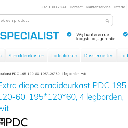
+32 3 303 78 41
Contact
Klantenservice
Offerte
Wij hanteren de
laagste prijsgarantie
n
Schuifdeurkasten
Ladeblokken
Dossierkasten
Lad
deurkast PDC 195-120-60, 195*120*60, 4 legborden, wit
Extra diepe draaideurkast PDC 195
120-60, 195*120*60, 4 legborden,
wit