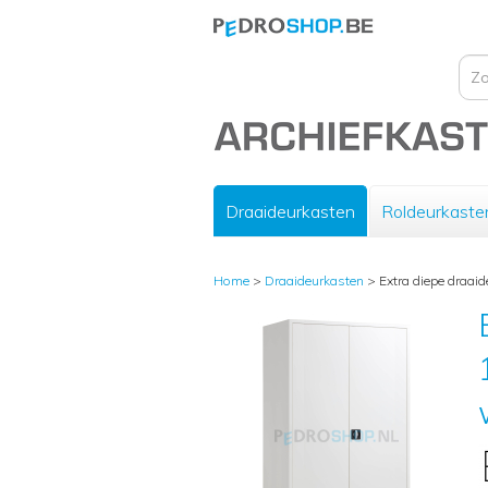
Draaideurkasten
Roldeurkaste
Home
>
Draaideurkasten
>
Extra diepe draai