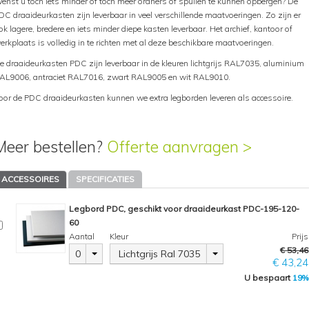
enst u toch iets minder of toch meer ordners of spullen te kunnen opbergen? De
DC draaideurkasten zijn leverbaar in veel verschillende maatvoeringen. Zo zijn er
ok lagere, bredere en iets minder diepe kasten leverbaar. Het archief, kantoor of
erkplaats is volledig in te richten met al deze beschikbare maatvoeringen.
e draaideurkasten PDC zijn leverbaar in de kleuren lichtgrijs RAL7035, aluminium
AL9006, antraciet RAL7016, zwart RAL9005 en wit RAL9010.
oor de PDC draaideurkasten kunnen we extra legborden leveren als accessoire.
Meer bestellen?
Offerte aanvragen >
ACCESSOIRES
SPECIFICATIES
Legbord PDC, geschikt voor draaideurkast PDC-195-120-
60
Aantal
Kleur
Prijs
€ 53,46
0
Lichtgrijs Ral 7035
€ 43,24
U bespaart
19%