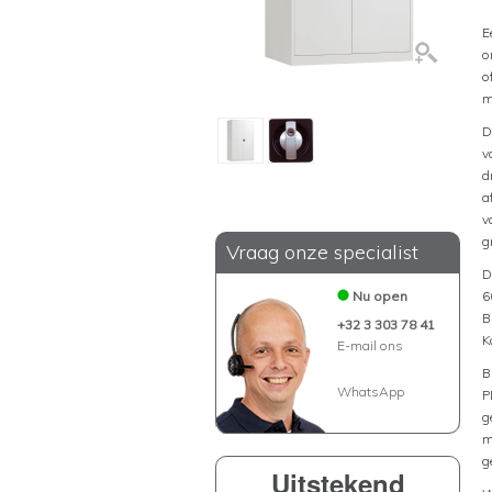
E
o
o
m
D
v
d
a
v
g
Vraag onze specialist
D
Nu open
6
B
+32 3 303 78 41
K
E-mail ons
B
WhatsApp
P
g
m
g
Uitstekend