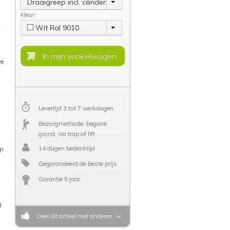
Draaigreep incl. cilinderslot
Kleur
Wit Ral 9010
te
Levertijd 3 tot 7 werkdagen
Bezorgmethode: begane
grond, via trap of lift
14 dagen bedenktijd
p.
Gegarandeerd de beste prijs
Garantie 5 jaar
d
Deel dit artikel met anderen