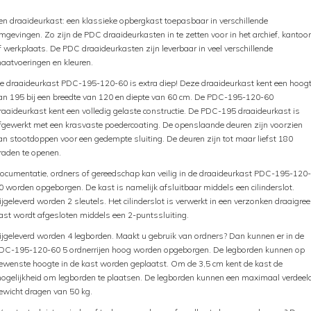
en draaideurkast: een klassieke opbergkast toepasbaar in verschillende
mgevingen. Zo zijn de PDC draaideurkasten in te zetten voor in het archief, kantoor
f werkplaats. De PDC draaideurkasten zijn leverbaar in veel verschillende
aatvoeringen en kleuren.
e draaideurkast PDC-195-120-60 is extra diep! Deze draaideurkast kent een hoog
an 195 bij een breedte van 120 en diepte van 60 cm. De PDC-195-120-60
raaideurkast kent een volledig gelaste constructie. De PDC-195 draaideurkast is
fgewerkt met een krasvaste poedercoating. De openslaande deuren zijn voorzien
an stootdoppen voor een gedempte sluiting. De deuren zijn tot maar liefst 180
raden te openen.
ocumentatie, ordners of gereedschap kan veilig in de draaideurkast PDC-195-120-
0 worden opgeborgen. De kast is namelijk afsluitbaar middels een cilinderslot.
ijgeleverd worden 2 sleutels. Het cilinderslot is verwerkt in een verzonken draaigree
ast wordt afgesloten middels een 2-puntssluiting.
ijgeleverd worden 4 legborden. Maakt u gebruik van ordners? Dan kunnen er in de
DC-195-120-60 5 ordnerrijen hoog worden opgeborgen. De legborden kunnen op
ewenste hoogte in de kast worden geplaatst. Om de 3,5 cm kent de kast de
ogelijkheid om legborden te plaatsen. De legborden kunnen een maximaal verdeel
ewicht dragen van 50 kg.