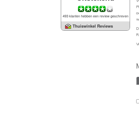
W
P
o
493 klanten hebben een review geschreven
w
Thuiswinkel Reviews
D
R
V