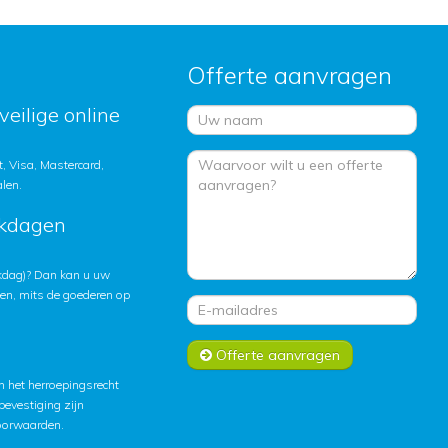
Offerte aanvragen
veilige online
, Visa, Mastercard,
alen.
rkdagen
rkdag)? Dan kan u uw
ten, mits de goederen op
Offerte aanvragen
 het herroepingsrecht
lbevestiging zijn
oorwaarden
.