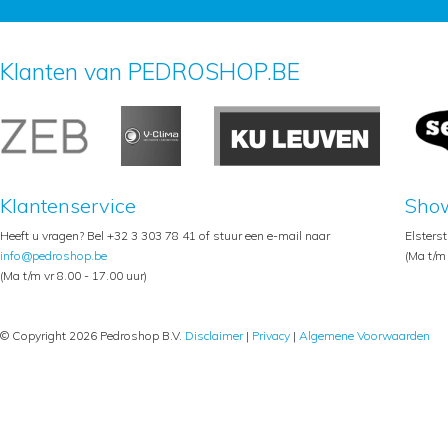
Klanten van PEDROSHOP.BE
Klantenservice
Sho
Heeft u vragen? Bel +32 3 303 78 41 of stuur een e-mail naar
Elsters
info@pedroshop.be
(Ma t/m 
(Ma t/m vr 8.00 - 17.00 uur)
© Copyright 2026 Pedroshop B.V.
Disclaimer
|
Privacy
|
Algemene Voorwaarden