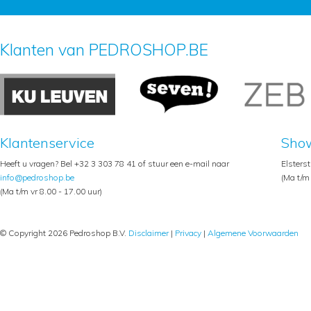
Klanten van PEDROSHOP.BE
Klantenservice
Sho
Heeft u vragen? Bel +32 3 303 78 41 of stuur een e-mail naar
Elsters
info@pedroshop.be
(Ma t/m 
(Ma t/m vr 8.00 - 17.00 uur)
© Copyright 2026 Pedroshop B.V.
Disclaimer
|
Privacy
|
Algemene Voorwaarden