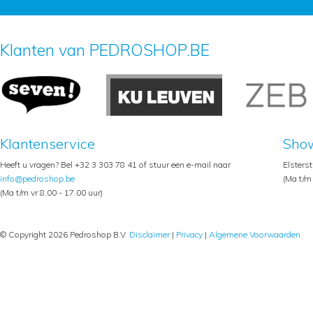
Klanten van PEDROSHOP.BE
Klantenservice
Sho
Heeft u vragen? Bel +32 3 303 78 41 of stuur een e-mail naar
Elsters
info@pedroshop.be
(Ma t/m 
(Ma t/m vr 8.00 - 17.00 uur)
© Copyright 2026 Pedroshop B.V.
Disclaimer
|
Privacy
|
Algemene Voorwaarden