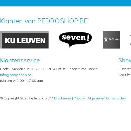
Klanten van PEDROSHOP.BE
Klantenservice
Sho
Heeft u vragen? Bel +32 3 303 78 41 of stuur een e-mail naar
Elsters
info@pedroshop.be
(Ma t/m 
(Ma t/m vr 8.00 - 17.00 uur)
© Copyright 2026 Pedroshop B.V.
Disclaimer
|
Privacy
|
Algemene Voorwaarden