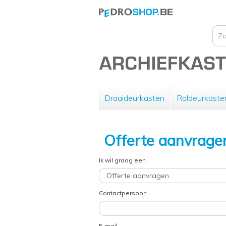
Draaideurkasten
Roldeurkaste
Offerte aanvrage
Ik wil graag een
Contactpersoon
E-mail