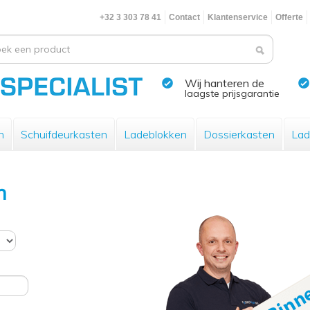
+32 3 303 78 41
Contact
Klantenservice
Offerte
Wij hanteren de
laagste prijsgarantie
n
Schuifdeurkasten
Ladeblokken
Dossierkasten
Lad
n