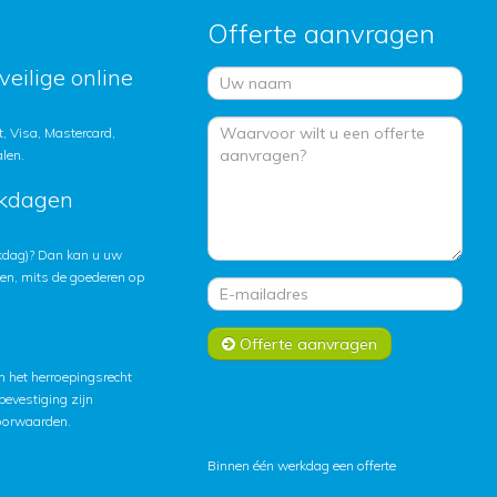
Offerte aanvragen
veilige online
, Visa, Mastercard,
alen.
rkdagen
rkdag)? Dan kan u uw
ten, mits de goederen op
Offerte aanvragen
 het herroepingsrecht
lbevestiging zijn
oorwaarden
.
Binnen één werkdag een offerte